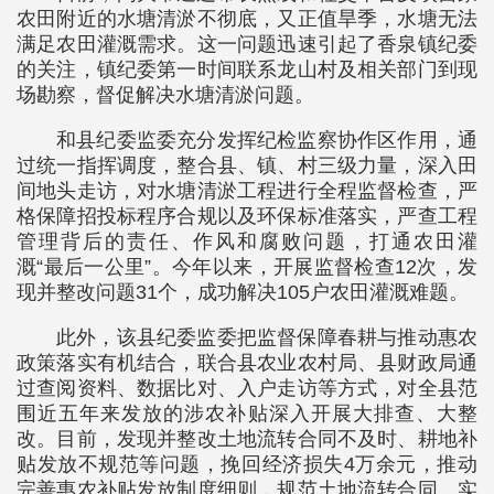
农田附近的水塘清淤不彻底，又正值旱季，水塘无法
满足农田灌溉需求。这一问题迅速引起了香泉镇纪委
的关注，镇纪委第一时间联系龙山村及相关部门到现
场勘察，督促解决水塘清淤问题。
和县纪委监委充分发挥纪检监察协作区作用，通
过统一指挥调度，整合县、镇、村三级力量，深入田
间地头走访，对水塘清淤工程进行全程监督检查，严
格保障招投标程序合规以及环保标准落实，严查工程
管理背后的责任、作风和腐败问题，打通农田灌
溉“最后一公里”。今年以来，开展监督检查12次，发
现并整改问题31个，成功解决105户农田灌溉难题。
此外，该县纪委监委把监督保障春耕与推动惠农
政策落实有机结合，联合县农业农村局、县财政局通
过查阅资料、数据比对、入户走访等方式，对全县范
围近五年来发放的涉农补贴深入开展大排查、大整
改。目前，发现并整改土地流转合同不及时、耕地补
贴发放不规范等问题，挽回经济损失4万余元，推动
完善惠农补贴发放制度细则，规范土地流转合同、实