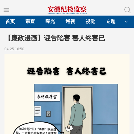
首页
审查
曝光
巡视
视觉
专题
【廉政漫画】诬告陷害 害人终害已
04-25 16:50