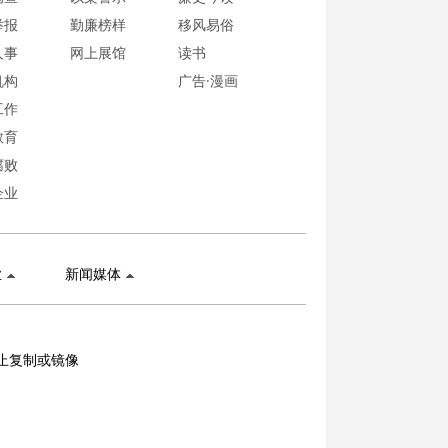
举报
勤廉榜样
移风易俗
人事
网上展馆
读书
机构
广告·漫画
工作
教育
腐败
企业
业
新闻媒体
止复制或镜像