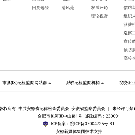
回复选登
清风苑
权威评论
信访
理论视野
组织
派驻
巡察
宣传
预防
高校
市县(区)纪检监察网站群
派驻纪检监察机构
院校企
版权所有 中共安徽省纪律检查委员会 安徽省监察委员会 | 未经许可禁
合肥市包河区中山路1号 邮政编码：230091
ICP备案：
皖ICP备07004725号-31
安徽新媒体集团技术支持