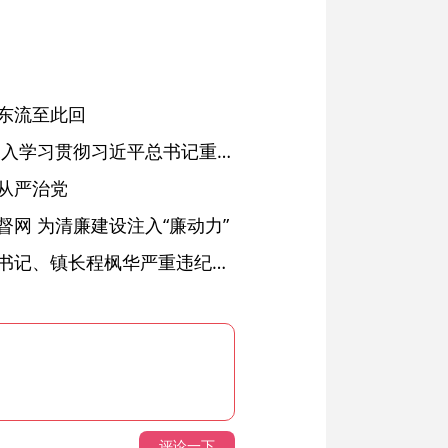
东流至此回
省委常委会会议强调 深入学习贯彻习近平总书记重要讲话精神 以高质量党建引领高质量发展 梁言顺主持并讲话
从严治党
网 为清廉建设注入“廉动力”
绩溪县长安镇原党委副书记、镇长程枫华严重违纪违法被开除党籍和公职
评论一下