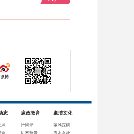
微博
动态
廉政教育
廉洁文化
政风
忏悔录
徽风皖训
调查
以案警示
廉史今读