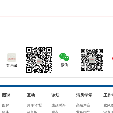
微信
客户端
图说
互动
论坛
清风学堂
工作
图解
月评"e"题
廉政时评
高层声音
党风
镜头
留言板
观点
业务指导
审查