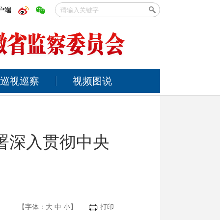
户端
巡视巡察
视频图说
署深入贯彻中央
【字体：
大
中
小
】
打印