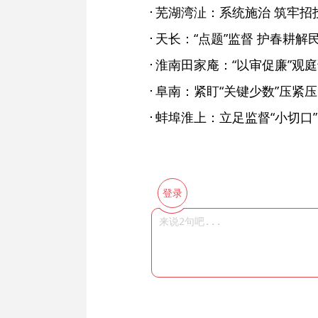
芜湖湾沚：系统施治 筑牢招
天长：“点题”监督 护春耕解
淮南田家庵：“以审促廉”观
阜南：紧盯“关键少数”压紧
蚌埠淮上：立足监督“小切口”
登录