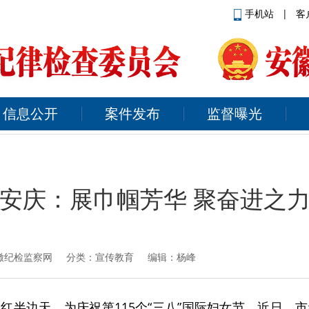
手机站
|
客
信息公开
案件发布
监督曝光
安庆：展巾帼芳华 聚奋进之
徽纪检监察网
分类：宣传教育 编辑：杨峰
红半边天。为庆祝第115个“三八”国际妇女节，近日，