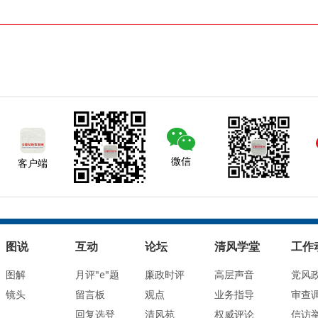
微信
客户端
图说
互动
论坛
清风学堂
工作
图解
月评"e"题
廉政时评
高层声音
党风
镜头
留言板
观点
业务指导
审查
回复选登
清风苑
权威评论
信访