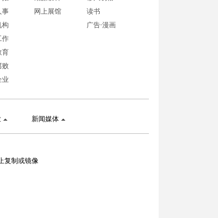
人事
网上展馆
读书
机构
广告·漫画
工作
教育
腐败
企业
业
新闻媒体
止复制或镜像