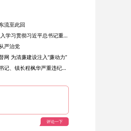
东流至此回
省委常委会会议强调 深入学习贯彻习近平总书记重要讲话精神 以高质量党建引领高质量发展 梁言顺主持并讲话
从严治党
网 为清廉建设注入“廉动力”
绩溪县长安镇原党委副书记、镇长程枫华严重违纪违法被开除党籍和公职
评论一下