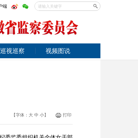
户端
巡视巡察
视频图说
力
【字体：
大
中
小
】
打印
市纪委监委组织机关全体女干部