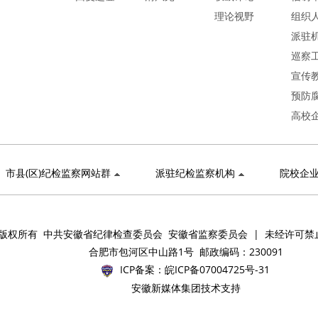
理论视野
组织
派驻
巡察
宣传
预防
高校
市县(区)纪检监察网站群
派驻纪检监察机构
院校企
版权所有 中共安徽省纪律检查委员会 安徽省监察委员会 | 未经许可禁
合肥市包河区中山路1号 邮政编码：230091
ICP备案：
皖ICP备07004725号-31
安徽新媒体集团技术支持