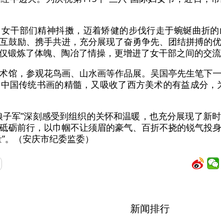
，女干部们精神抖擞，迈着矫健的步伐行走于蜿蜒曲折的
互鼓励、携手共进，充分展现了奋勇争先、团结拼搏的
仅锻炼了体魄、陶冶了情操，更增进了女干部之间的交流
术馆，参观花鸟画、山水画等作品展。吴国亭先生笔下
中国传统书画的精髓，又吸收了西方美术的有益成分，
娘子军”深刻感受到组织的关怀和温暖，也充分展现了新
砥砺前行，以巾帼不让须眉的豪气、百折不挠的锐气投
量”。（安庆市纪委监委）
新闻排行