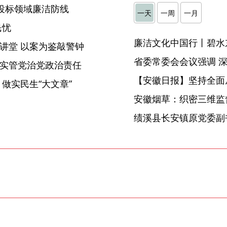
投标领域廉洁防线
一天
一周
一月
民忧
廉洁文化中国行丨碧水
庭讲堂 以案为鉴敲警钟
压实管党治党政治责任
【安徽日报】坚持全面
 做实民生“大文章”
安徽烟草：织密三维监督