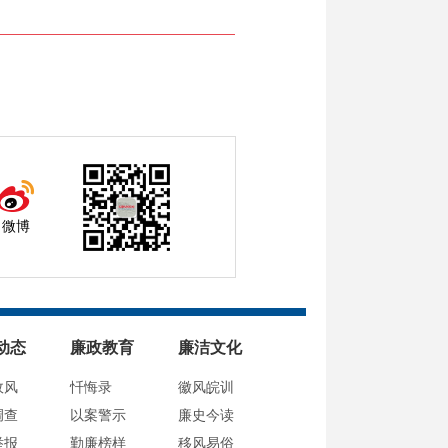
微博
动态
廉政教育
廉洁文化
政风
忏悔录
徽风皖训
调查
以案警示
廉史今读
举报
勤廉榜样
移风易俗