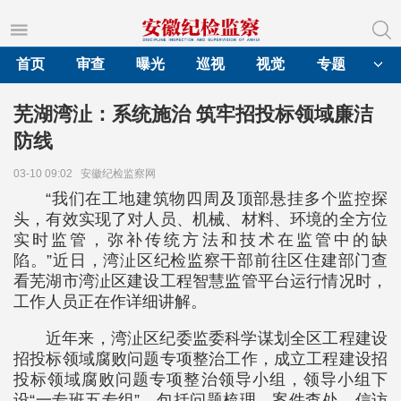
首页
审查
曝光
巡视
视觉
专题
芜湖湾沚：系统施治 筑牢招投标领域廉洁
防线
03-10 09:02
安徽纪检监察网
“我们在工地建筑物四周及顶部悬挂多个监控探
头，有效实现了对人员、机械、材料、环境的全方位
实时监管，弥补传统方法和技术在监管中的缺
陷。”近日，湾沚区纪检监察干部前往区住建部门查
看芜湖市湾沚区建设工程智慧监管平台运行情况时，
工作人员正在作详细讲解。
近年来，湾沚区纪委监委科学谋划全区工程建设
招投标领域腐败问题专项整治工作，成立工程建设招
投标领域腐败问题专项整治领导小组，领导小组下
设“一专班五专组”，包括问题梳理、案件查处、信访