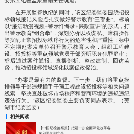
委第五纪检监察室副主任说道。
在开展监督执纪的同时，该区纪委监委围绕招投
标领域廉洁风险点扎实做好警示教育“三部曲”。标前
以“廉洁动漫视频+警示忏悔录+廉政宣讲”的形式，打
出警示教育“组合拳”，深刻分析以权谋私、暗箱操作
等扰乱正常招投标秩序行为的危害性和严重性；标中
不定期赴案发单位召开警示教育大会，组织工程建
设、招投标等重点领域党员干部旁听职务犯罪庭审；
标后通过案件通报、查摆剖析、整改建制、回访监
督，推动招投标领域深化以案促改促治。
“办案是最有力的监督。下一步，我们将重点摸
排领导干部违规插手干预工程建设招投标等相关问题
线索，坚决查处破坏市场秩序和营商环境的违规违纪
违法行为。”该区纪委监委主要负责同志表示。（芜
湖市纪委监委）
相关阅读
【中国纪检监察报】把进一步全面深化改革各
项部署落到实处