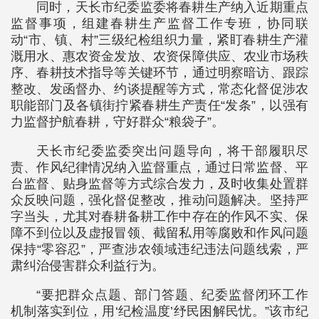
同时，天长市纪委监委将春耕生产纳入近期重点
监督事项，组建春耕生产监督工作专班，协同联
动“市、镇、村”三级纪检组织力量，紧盯春耕生产灌
溉用水、惠农资金发放、农资保障供应、农业市场秩
序、春耕技术指导等关键环节，通过明察暗访、跟踪
整改、发函督办、约谈提醒等方式，常态化督促涉农
职能部门及各镇街拧紧春耕生产责任“发条”，以强有
力监督护航春耕，守好群众“粮袋子”。
天长市纪委监委突出问题导向，将干部履职尽
责、作风纪律情况纳入监督重点，通过日常监督、平
台监督、贴身监督等方式综合发力，及时收集处置群
众反映问题，强化督促整改，推动问题解决。坚持严
字当头，尤其对春耕备耕工作中存在的作风不实、保
障不到位以及虚报冒领、截留私用等腐败和作风问题
保持“零容忍”，严查涉农领域违纪违法问题线索，严
肃纠治侵害群众利益行为。
“要把群众点题、部门答题、纪委监督闭环工作
机制落实到位，用‘纪检温度’纾民困解民忧。”该市纪