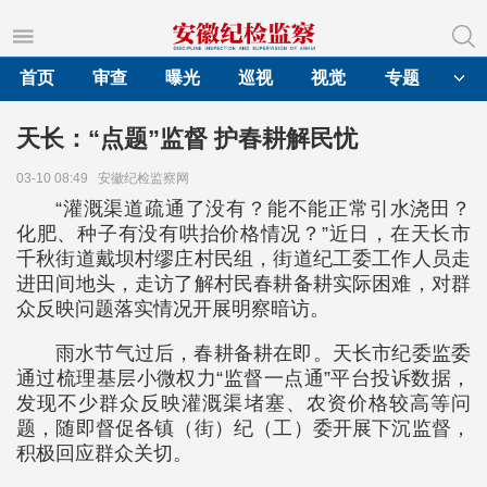
首页
审查
曝光
巡视
视觉
专题
天长：“点题”监督 护春耕解民忧
03-10 08:49
安徽纪检监察网
“灌溉渠道疏通了没有？能不能正常引水浇田？
化肥、种子有没有哄抬价格情况？”近日，在天长市
千秋街道戴坝村缪庄村民组，街道纪工委工作人员走
进田间地头，走访了解村民春耕备耕实际困难，对群
众反映问题落实情况开展明察暗访。
雨水节气过后，春耕备耕在即。天长市纪委监委
通过梳理基层小微权力“监督一点通”平台投诉数据，
发现不少群众反映灌溉渠堵塞、农资价格较高等问
题，随即督促各镇（街）纪（工）委开展下沉监督，
积极回应群众关切。