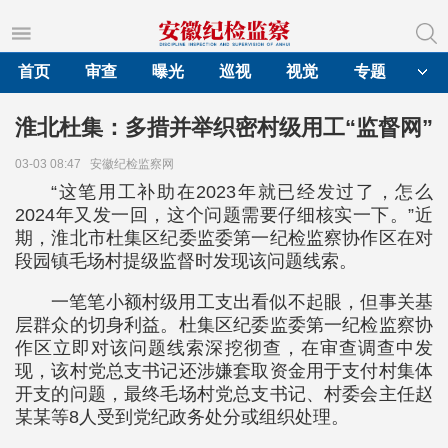
首页
审查
曝光
巡视
视觉
专题
淮北杜集：多措并举织密村级用工“监督网”
03-03 08:47
安徽纪检监察网
“这笔用工补助在2023年就已经发过了，怎么
2024年又发一回，这个问题需要仔细核实一下。”近
期，淮北市杜集区纪委监委第一纪检监察协作区在对
段园镇毛场村提级监督时发现该问题线索。
一笔笔小额村级用工支出看似不起眼，但事关基
层群众的切身利益。杜集区纪委监委第一纪检监察协
作区立即对该问题线索深挖彻查，在审查调查中发
现，该村党总支书记还涉嫌套取资金用于支付村集体
开支的问题，最终毛场村党总支书记、村委会主任赵
某某等8人受到党纪政务处分或组织处理。