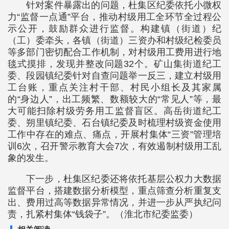
针对案件暴露出的问题，杜集区纪委依托小微权
力“监督一点通”平台，推动村级用工全环节全过程公
示公开，鼓励群众进行监督。构建镇（街道）纪
（工）委牵头，各镇（街道）三资办和村级纪检委员
等多部门密切配合工作机制，对村级用工费用进行地
毯式摸排，发现并整改问题32个。矿山集街道纪工
委、段园镇纪委针对自查问题举一反三，建立村级用
工台账，重点关注村干部、村民小组长及其家属
的“身边人”，出工频繁、数额较大的“常见人”等，最
大可能扫除村级劳务用工监督盲区。高岳街道纪工
委、朔里镇纪委、石台镇纪委及时梳理村级资金使用
工作中存在的难点、痛点，开展村集体“三资”管理培
训6次，召开警示教育大会7次，有效遏制村级用工乱
象的发生。
下一步，杜集区纪委还将依托基层公权力大数据
监督平台，搭建数据分析模型，重点筛查分析重复支
出、费用过高等数据异常情况，并进一步从严执纪问
责，扎紧村集体“钱袋子”。（淮北市纪委监委）