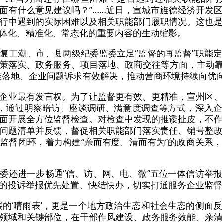
面有什么意见建议吗？”……近日，宣城市旌德经济开发
行中遇到的实际困难以及相关职能部门履职情况。这也
体化、精准化、常态化的重要内容的生动缩影。
复工潮。市、县两级纪委监委立足“监督的再监督”职能
策落实、政务服务、项目落地、政商交往等方面，主动靠
准落地、企业问题诉求有效解决，推动营商环境持续向优
企业最有发言权。为了让监督更有效、更精准，宣州区
用，通过明察暗访、座谈调研、满意度调查等方式，深入
面开展全方位监督检查。对检查中发现的推诿扯皮，不
问题清单并反馈，督促相关职能部门落实责任、销号整改，
”的监督闭环，着力构建“亲而有度、清而有为”的政商关系
委还进一步畅通“信、访、网、电、微”五位一体信访举
的投诉举报优先处置、快结快办，切实打通服务企业监督的
展的‘晴雨表’，更是一个地方政治生态和社会生态的侧面
领域和关键部位，在干部作风建设、政务服务效能、亲