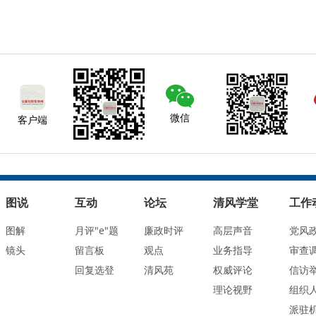
微信
客户端
图说
互动
论坛
清风学堂
工作
图解
月评"e"题
廉政时评
高层声音
党风
镜头
留言板
观点
业务指导
审查
回复选登
清风苑
权威评论
信访
理论视野
组织
派驻