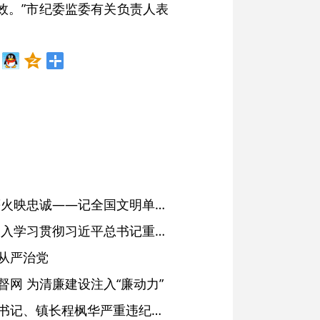
效。”市纪委监委有关负责人表
红土濉溪扬清风 文明薪火映忠诚——记全国文明单位、安徽省濉溪县纪委监委
省委常委会会议强调 深入学习贯彻习近平总书记重要讲话精神 以高质量党建引领高质量发展 梁言顺主持并讲话
从严治党
网 为清廉建设注入“廉动力”
绩溪县长安镇原党委副书记、镇长程枫华严重违纪违法被开除党籍和公职