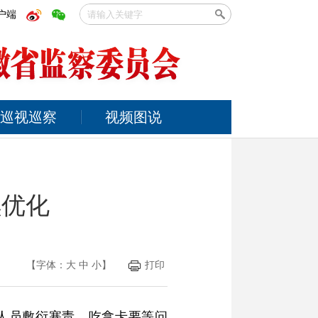
户端
巡视巡察
视频图说
续优化
【字体：
大
中
小
】
打印
人员敷衍塞责、吃拿卡要等问