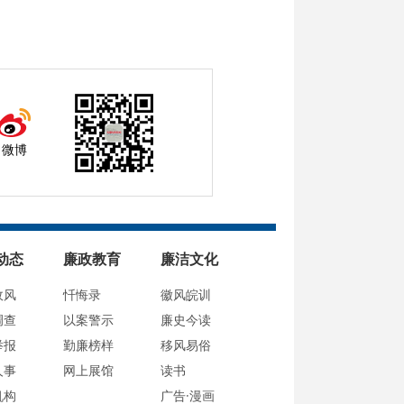
微博
动态
廉政教育
廉洁文化
政风
忏悔录
徽风皖训
调查
以案警示
廉史今读
举报
勤廉榜样
移风易俗
人事
网上展馆
读书
机构
广告·漫画