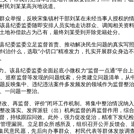
村民刘某某高兴地说道。
群众举报，反映宋集镇村干部刘某在未经当事人授权的
该县纪委监委随即安排人员实地走访群众、调阅相关资
土地补偿款占为己有，最终刘某受到开除党籍处分。
县纪委监委立足监督首责、推动解决民生问题的真实写
纠治什么，选取“小切口”精准发力，扎实开展群众身边
。
发力。该县纪委监委全面起底小微权力“监督一点通”平台
、巡察监督等发现的问题线索，分类建立问题清单，从中
题反映集中、违纪违法案件多发频发的领域作为监督整
、一问题一整治。
整改、再监督、评价”闭环工作机制。将集中整治情况纳
整改落实。发挥派驻（出）机构监督的再监督作用，综
督，持续跟踪问效。此外，强力促改促治，精准下发纪检
管理漏洞。立足群众所感所及，组织召开公开反馈会、
集民意民愿，先后向办事群众、村民代表等群体发放调查