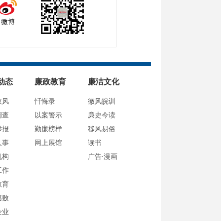
微博
动态
廉政教育
廉洁文化
政风
忏悔录
徽风皖训
调查
以案警示
廉史今读
举报
勤廉榜样
移风易俗
人事
网上展馆
读书
机构
广告·漫画
工作
教育
腐败
企业