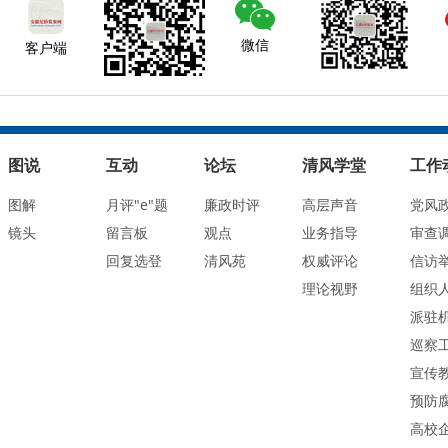
微信
客户端
图说
互动
论坛
清风学堂
工作
图解
月评"e"题
廉政时评
高层声音
党风
镜头
留言板
观点
业务指导
审查
回复选登
清风苑
权威评论
信访
理论视野
组织
派驻
巡察
宣传
预防
高校