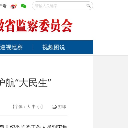
户端
巡视巡察
视频图说
航“大民生”
【字体：
大
中
小
】
打印
临泉县纪委监委工作人员到宋集