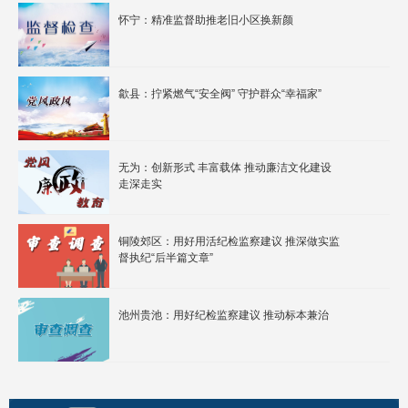
怀宁：精准监督助推老旧小区换新颜
歙县：拧紧燃气“安全阀” 守护群众“幸福家”
无为：创新形式 丰富载体 推动廉洁文化建设
走深走实
铜陵郊区：用好用活纪检监察建议 推深做实监
督执纪“后半篇文章”
池州贵池：用好纪检监察建议 推动标本兼治