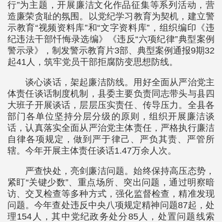
行”为主题，开展廉洁文化作品征集等系列活动，营
造廉荣贪耻的氛围。以党纪学习教育为契机，建立警
示教育“视频资料库”和“文字资料库”，组织编印《违
纪违法干部忏悔录选编》《违反“六项纪律”典型案例
警示录》，制发警示教育片3部、典型案例通报9期32
起41人，筑牢党员干部拒腐防变思想防线。
谈心谈话，架起廉洁防线。用好全面从严治党主
体责任谈话制度机制，县委主要负责同志带头与县四
大班子开展谈话，层层压实责任、传导压力。全县各
部门各单位坚持分层分级的原则，组织开展廉洁谈
话，认真落实全面从严治党主体责任，严格执行廉洁
自律各项规定，做到严于律己、严负其责、严管所
辖。今年开展主体责任谈话1.47万余人次。
严查快处，亮剑廉洁问题。始终保持高压态势，
紧盯“关键少数”、重点场所、突出问题，通过明察暗
访、交叉检查等多种方式，强化监督检查，精准发现
问题。今年查处违反中央八项规定精神问题87起，处
理154人，其中党纪政务处分85人，处置问题线索