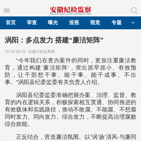
首页
审查
曝光
巡视
视觉
专题
涡阳：多点发力 搭建“廉洁矩阵”
10-18 08:29
安徽纪检监察网
“今年我们在查办案件的同时，更加注重廉洁教
育，通过构建‘廉洁矩阵’，突出抓早抓小、有效预
防，让干部想干事、能干事、能干成事、不出
事。”涡阳县纪委监委有关负责人介绍。
涡阳县纪委监委准确把握办案、治理、监督、教
育的内在逻辑关系，积极探索相互贯通、协同推进的
有效载体和实践路径，推动不敢腐、不能腐、不想腐
同时发力、同向发力、综合发力，不断提高治理腐败
综合效能。
正反结合，营造廉洁氛围。以“涡‘扬’清风·与廉同