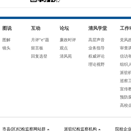
图说
互动
论坛
清风学堂
工作
图解
月评"e"题
廉政时评
高层声音
党风
镜头
留言板
观点
业务指导
审查
回复选登
清风苑
权威评论
信访
理论视野
组织
派驻
巡察
宣传
预防
高校
市县(区)纪检监察网站群
派驻纪检监察机构
院校企