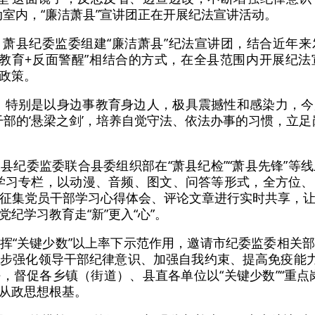
动室内，“廉洁萧县”宣讲团正在开展纪法宣讲活动。
萧县纪委监委组建“廉洁萧县”纪法宣讲团，结合近年
纪律教育+反面警醒”相结合的方式，在全县范围内开展纪
政策。
，特别是以身边事教育身边人，极具震撼性和感染力，
干部的‘悬梁之剑’，培养自觉守法、依法办事的习惯，立
县纪委监委联合县委组织部在“萧县纪检”“萧县先锋”等线
学习专栏，以动漫、音频、图文、问答等形式，全方位
征集党员干部学习心得体会、评论文章进行实时共享，
纪学习教育走“新”更入“心”。
挥“关键少数”以上率下示范作用，邀请市纪委监委相关
步强化领导干部纪律意识、加强自我约束、提高免疫能力
，督促各乡镇（街道）、县直各单位以“关键少数”“重点
从政思想根基。