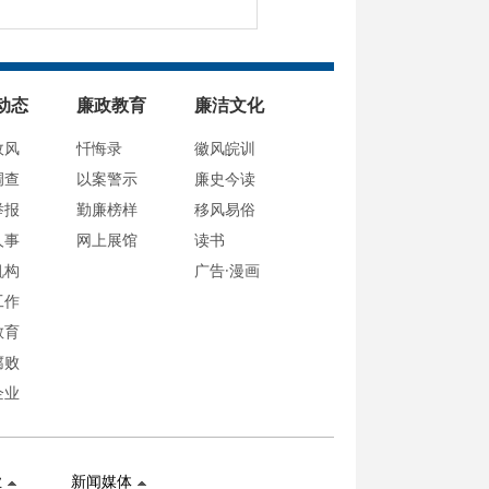
动态
廉政教育
廉洁文化
政风
忏悔录
徽风皖训
调查
以案警示
廉史今读
举报
勤廉榜样
移风易俗
人事
网上展馆
读书
机构
广告·漫画
工作
教育
腐败
企业
业
新闻媒体