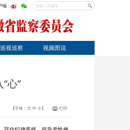
户端
巡视巡察
视频图说
“心”
【字体：
大
中
小
】
打印
识，守住纪律底线，提升党性修