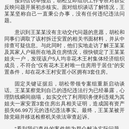
接到信访举报后，胡松立即组织工作专班对群众
反映问题开展初步核实。面对组织谈话了解情况，王
某某坚称自己一直秉公办事，没有任何违纪违法问
题。
意识到王某某没有主动交代问题的意愿，胡松和
同事们调取了该村拆迁安置的相关书面材料，并从中
排查可疑信息。与此同时，他们实地走访了解王某某
及其家人户籍所在地及住房情况，很快锁定了王某某
姐夫一户，发现该户5人均非花木王村集体经济组织
成员，不符合“仅有花木王村唯一住房用于居住”的安
置条件，却在花木王村安置小区拥有3套住房。
固定关键证据后，胡松带领专案组重新启动谈
话。王某某察觉到自己的违纪违法行为已经暴露，心
理防线瞬间崩塌，如实交代了利用职务便利违规为其
姐夫一家安置3套住房出具相关证明，造成国有资产
损失66.99万元的违纪违法事实。最终，王某某被开
除党籍并移送检察机关依法审查起诉。
“看到我们查处的案件能为群众解决实际问题、