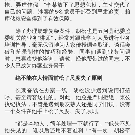
掩、弄虚作假。”李某放下了思想包袱，主动交代了
自己的问题。涉案的5名党员干部受到严肃追责，粮
库储粮安全得到了有效保障。
除了办理疑难复杂案件，胡松也是五河县纪委监
委机关的业务“讲师”，经常对跟班学习人员进行业务
培训指导，毫无保留地为大家传授调查取证、谈话突
破和笔录制作的技巧和经验。同事们遇到业务问题
时，总喜欢找他咨询、请教。经他帮带过的同志，不
少人已成为办案业务骨干。
绝不能在人情面前松了尺度失了原则
长期奋战在办案一线，胡松没少遇到说情打招
呼、甚至请客送礼的。对此，他总是严词拒绝，秉公
执纪执法，不管是遇到朋友熟人还是同学旧识，没有
一个案件在他手上松了尺度、失了原则。
“都是本地人，简单处理一下就行了。”“低头不见
抬头见的，谁以后还用不着谁啊！”有一次，胡松牵