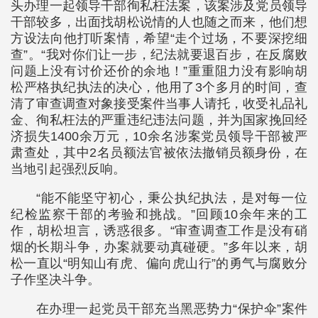
头办理一起领导干部徇私枉法案，该案涉及党员领导
干部较多，出面找胡松说情的人也随之而来，他们想
方设法向他打听案情，希望“走个过场，不要深挖细
查”。“我对你们让一步，纪法就要退百步，在反腐败
问题上没有讨价还价的余地！”重重阻力没有影响胡
松严格执纪执法的决心，他用了3个多月的时间，查
清了审查调查对象接受案件当事人请托，收受礼品礼
金、徇私枉法的严重违纪违法问题，并为国家挽回经
济损失1400余万元，10余名涉案党员领导干部被严
肃查处，其中2名员额法官被依法撤销员额身份，在
当地引起强烈反响。
“能不能坚守初心，秉公执纪执法，是对每一位
纪检监察干部的考验和挑战。”回顾10余年来的工
作，胡松坦言，诱惑很多。“审查调查工作是没有硝
烟的长期斗争，办案就要动真碰硬。”多年以来，胡
松一直以“明知山有虎、偏向虎山行”的勇气与腐败分
子作坚决斗争。
在办理一起党员干部充当黑恶势力“保护伞”案件