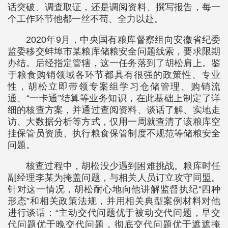
话突破、调查取证，还是调阅资料、撰写报告，每一
个工作环节他都一丝不苟、全力以赴。
2020年9月，中央国有粮库督察组向安徽省纪委
监委移交蚌埠市某粮库储粮安全问题线索，要求限期
办结。后经指定管辖，这一任务落到了胡松肩上。鉴
于粮食购销领域各环节都具有很强的政策性、专业
性，胡松立即带领专案组学习仓储管理、购销流
通、“一卡通”结算等业务知识，在此基础上制定了详
细的核查方案，并通过查阅资料、谈话了解、实地走
访、大数据分析等方式，仅用一周就查清了该粮库空
挂保管员资质、执行粮食保管制度不规范等储粮安全
问题。
核查过程中，胡松没少遇到困难挑战。粮库时任
副经理李某为掩盖问题，与相关人员订立攻守同盟。
针对这一情况，胡松耐心地向他讲解监督执纪“四种
形态”和相关政策法规，并用相关典型案例材料对他
进行谈话：“主动交代问题优于被动交代问题，早交
代问题优于晚交代问题，彻底交代问题优于遮遮掩