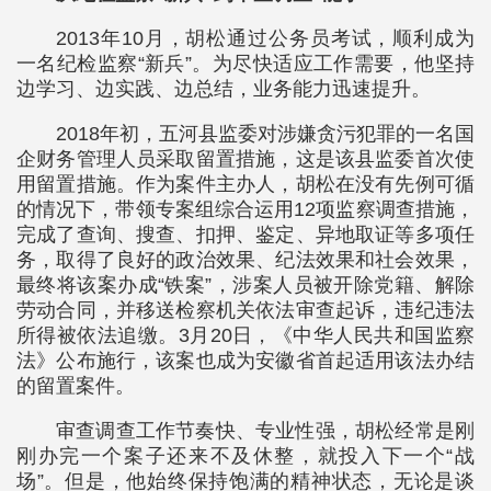
2013年10月，胡松通过公务员考试，顺利成为
一名纪检监察“新兵”。为尽快适应工作需要，他坚持
边学习、边实践、边总结，业务能力迅速提升。
2018年初，五河县监委对涉嫌贪污犯罪的一名国
企财务管理人员采取留置措施，这是该县监委首次使
用留置措施。作为案件主办人，胡松在没有先例可循
的情况下，带领专案组综合运用12项监察调查措施，
完成了查询、搜查、扣押、鉴定、异地取证等多项任
务，取得了良好的政治效果、纪法效果和社会效果，
最终将该案办成“铁案”，涉案人员被开除党籍、解除
劳动合同，并移送检察机关依法审查起诉，违纪违法
所得被依法追缴。3月20日，《中华人民共和国监察
法》公布施行，该案也成为安徽省首起适用该法办结
的留置案件。
审查调查工作节奏快、专业性强，胡松经常是刚
刚办完一个案子还来不及休整，就投入下一个“战
场”。但是，他始终保持饱满的精神状态，无论是谈