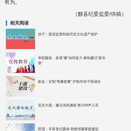
有为。
（黟县纪委监委/供稿）
相关阅读
休宁：跟进监督助推历史文化遗产保护
阜阳颍泉：多措“廉”动同发力 奏响廉洁“新乐
章”
歙县：定制“青廉套餐” 护航年轻干部成长
安庆大观：廉洁清风拂面 警示钟声入耳
郎溪：丰富形式载体 助推清廉家庭建设