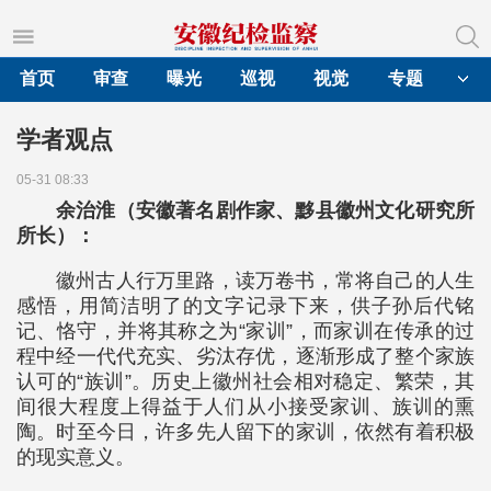
首页
审查
曝光
巡视
视觉
专题
学者观点
05-31 08:33
余治淮（安徽著名剧作家、黟县徽州文化研究所
所长）：
徽州古人行万里路，读万卷书，常将自己的人生
感悟，用简洁明了的文字记录下来，供子孙后代铭
记、恪守，并将其称之为“家训”，而家训在传承的过
程中经一代代充实、劣汰存优，逐渐形成了整个家族
认可的“族训”。历史上徽州社会相对稳定、繁荣，其
间很大程度上得益于人们从小接受家训、族训的熏
陶。时至今日，许多先人留下的家训，依然有着积极
的现实意义。