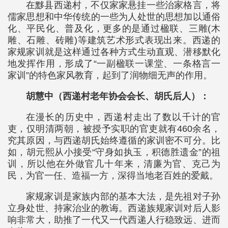
在黟县西递村，不仅家家悬挂一些治家格言，将
儒家思想和中华传统的一些为人处世的思想加以通俗
化、平民化、普及化，更多的是通过楹联、三雕(木
雕、石雕、砖雕)等建筑艺术形式表现出来。西递的
家规家训就是这样通过各种方式生动直观、潜移默化
地发挥作用，形成了“一副楹联一课堂、一条格言一
家训”的特色家风教育，起到了润物细无声的作用。
胡慧中（西递村老年协会会长、胡氏后人）：
在漫长的历史中，西递村走出了数以千计的官
吏，仅明清两朝，被授予实职的官吏就有460余名，
究其原因，与西递胡氏始终遵循的家训密不可分。比
如，胡元熙从小接受“守身如执玉，积德胜遗金”的祖
训，所以他在外做官几十年来，清廉为官、克己为
民，为官一任、造福一方，深得当地老百姓的爱戴。
家规家训是家族内部的基本大法，是先祖对子孙
立身处世、持家治业的教诲。西递族规家训对后人影
响非常大，助推了一代又一代西递人行稳致远、进而