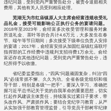
违纪问题，受到党内严重警告处分，被责令退赔相关
费用，其他有关人员受到相应处理。
芜湖无为市红庙镇原人大主席俞经富违规收受礼
品礼金，接受可能影响公正执行公务的宴请问题。
2018年至2023年，俞经富多次收受管理和服务对象
所送礼金、茶叶等折合共计4.6万元，大多发生在春
节、端午等节日期间；多次接受下级单位负责人安排
的宴请；2017年，俞经富安排从加固红庙镇红庙联圩
指挥部的工作经费中违规列支招待费1万余元。俞经
富还存在其他违纪问题，受到党内严重警告处分，违
纪所得予以收缴。
省纪委监委指出，“四风”问题顽固复杂，纠治“四
风”必须常抓不懈、久久为功。全省各级党组织和领
导干部，特别是各级“一把手”，要深入学习、准确把
握习近平总书记关于党的自我革命的重要思想，切实
扛起作风建设主体责任，持续落实过紧日子要求，带
头改作风、严肃抓作风；要结合党纪学习教育，从严
从实加强干部教育管理监督，引导党员干部树牢纪律