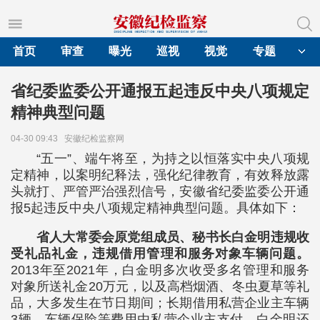
首页
审查
曝光
巡视
视觉
专题
省纪委监委公开通报五起违反中央八项规定
精神典型问题
04-30 09:43
安徽纪检监察网
“五一”、端午将至，为持之以恒落实中央八项规
定精神，以案明纪释法，强化纪律教育，有效释放露
头就打、严管严治强烈信号，安徽省纪委监委公开通
报5起违反中央八项规定精神典型问题。具体如下：
省人大常委会原党组成员、秘书长白金明违规收
受礼品礼金，违规借用管理和服务对象车辆问题。
2013年至2021年，白金明多次收受多名管理和服务
对象所送礼金20万元，以及高档烟酒、冬虫夏草等礼
品，大多发生在节日期间；长期借用私营企业主车辆
3辆，车辆保险等费用由私营企业主支付。白金明还