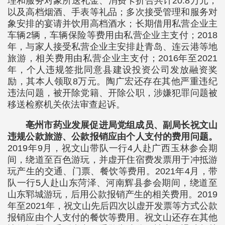
理和服务对象所送礼金、消费卡折合共计20.8万元，
以及高档烟酒、手表等礼品；多次接受管理和服务对
象安排的宴请并饮用高档酒水；长期借用私营企业主
车辆2辆，车辆保险等费用由私营企业主支付；2018
年，与家人接受私营企业主安排赴青岛、连云港等地
旅游，相关费用由私营企业主支付；2016年至2021
年，个人违规签批同意县建设投资公司发放融资奖
励，其本人领取8万元。陶广宏还存在其他严重违纪
违法问题，被开除党籍、开除公职，涉嫌犯罪问题被
移送检察机关依法审查起诉。
亳州市药业发展促进局党组成员、副局长祝文山
违规公款旅游、公款报销应由个人支付的费用问题。
2019年9月，祝文山带队一行4人赴广西玉林参会期
间，绕道至百色游玩，并虚开住宿费发票用于冲抵游
玩产生的交通、门票、餐饮等费用。2021年4月，带
队一行5人赴山东菏泽、河南辉县参会期间，绕道至
山东郓城游玩，后用公款报销产生的相关费用。2019
年至2021年，祝文山先后四次以虚开发票等方式公款
报销应由个人支付的餐饮等费用。祝文山还存在其他