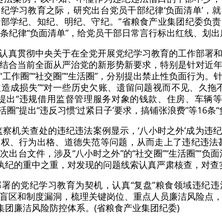
纪学习教育之际，研究出台党员干部纪律‘负面清单’，
部学纪、知纪、明纪、守纪。”省粮食产业集团纪委负
5条纪律“负面清单”，给党员干部日常言行标出红线、划出
认真贯彻中央关于在全党开展党纪学习教育的工作部署
结合当前全面从严治党的新形势新要求，特别是针对近
工作圈”“社交圈”“生活圈”，分别提出禁止性负面行为。针
造成损失”“对一些历史欠账、遗留问题视而不见、久拖不
圈”提出“违规借用监督管理服务对象的钱款、住房、车辆等
生活圈”提出“违反习惯‘过紧日子’要求，搞铺张浪费”等16条
监察机关查处的违纪违法案例显示，‘八小时之外’成为违
权、行为出格、道德失范等问题，从而走上了违纪违法
出台文件，涉及“八小时之外”的“社交圈”“生活圈”“负面
督执纪的重中之重，对发现的问题线索认真严肃核查，对查
署的党纪学习教育为契机，认真“复盘”粮食领域违纪
盲区和制度漏洞，梳理关键岗位、重点人员廉洁风险点
集团廉洁风险防控体系。(省粮食产业集团纪委)