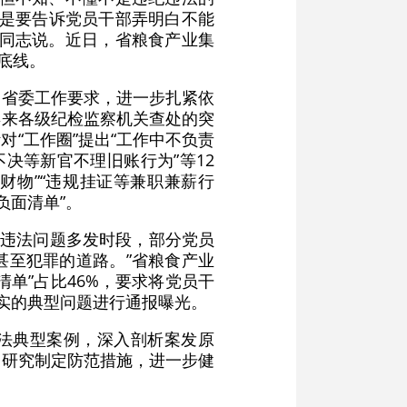
就是要告诉党员干部弄明白不能
责同志说。近日，省粮食产业集
底线。
和省委工作要求，进一步扎紧依
年来各级纪检监察机关查处的突
对“工作圈”提出“工作中不负责
决等新官不理旧账行为”等12
财物”“违规挂证等兼职兼薪行
“负面清单”。
纪违法问题多发时段，部分党员
甚至犯罪的道路。”省粮食产业
清单”占比46%，要求将党员干
实的典型问题进行通报曝光。
违法典型案例，深入剖析案发原
，研究制定防范措施，进一步健