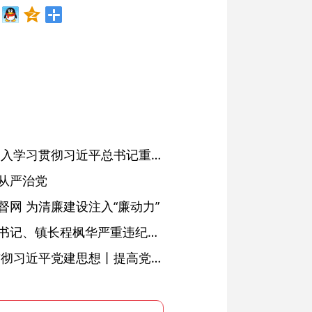
省委常委会会议强调 深入学习贯彻习近平总书记重要讲话精神 以高质量党建引领高质量发展 梁言顺主持并讲话
从严治党
网 为清廉建设注入“廉动力”
绩溪县长安镇原党委副书记、镇长程枫华严重违纪违法被开除党籍和公职
学习进行时·深入学习贯彻习近平党建思想丨提高党的战斗力的法宝