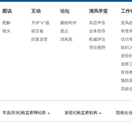
图说
互动
论坛
清风学堂
工作
图解
月评"e"题
廉政时评
高层声音
党风
镜头
留言板
观点
业务指导
审查
回复选登
清风苑
权威评论
信访
理论视野
组织
派驻
巡察
宣传
预防
高校
市县(区)纪检监察网站群
派驻纪检监察机构
院校企