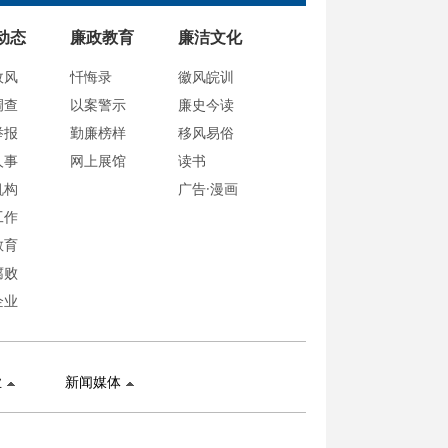
动态
廉政教育
廉洁文化
政风
忏悔录
徽风皖训
调查
以案警示
廉史今读
举报
勤廉榜样
移风易俗
人事
网上展馆
读书
机构
广告·漫画
工作
教育
腐败
企业
业
新闻媒体