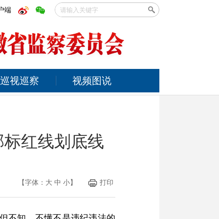
户端
巡视巡察
视频图说
部标红线划底线
【字体：
大
中
小
】
打印
，但不知、不懂不是违纪违法的