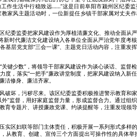
工作生活中行稳致远……”这是日前阜阳市颍州区纪委
齐家”家教家风主题活动时，一位新提任乡镇干部家属对丈夫
区纪委监委把家风建设作为厚植清廉文化、推动全面从
。将新时代廉洁文化建设纳入各单位全面从严治党年度考
各基层党支部“三会一课”、主题党日活动内容，注重发
“关键少数”，将领导干部家风建设作为谈心谈话、监督
力度，落实“一把手”廉政讲堂制度，把家风建设纳入新
廉洁修身、廉洁齐家。
风破坏，污秽尽来。该区纪委监委积极推进警示教育和
以外”监督，用好家庭监督力量，形成监督合力。通过组
教育专题片、讲授廉政党课、约谈提醒等，注重发现领
压实区妇联等部门主体责任，积极开展一系列形式多样
，从教育、创建、宣传三个方面提出可操作性的具体举