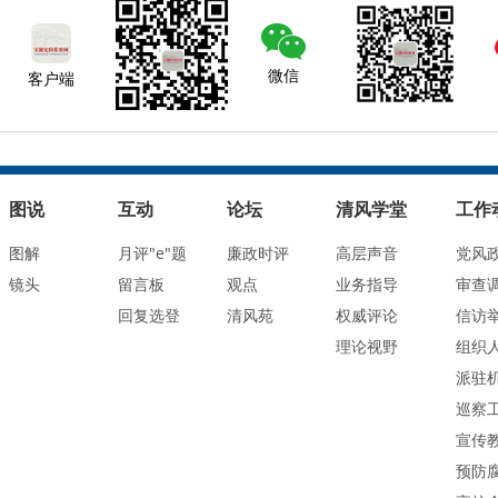
微信
客户端
图说
互动
论坛
清风学堂
工作
图解
月评"e"题
廉政时评
高层声音
党风
镜头
留言板
观点
业务指导
审查
回复选登
清风苑
权威评论
信访
理论视野
组织
派驻
巡察
宣传
预防