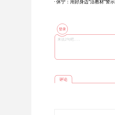
休宁：用好身边“活教材”警
登录
评论