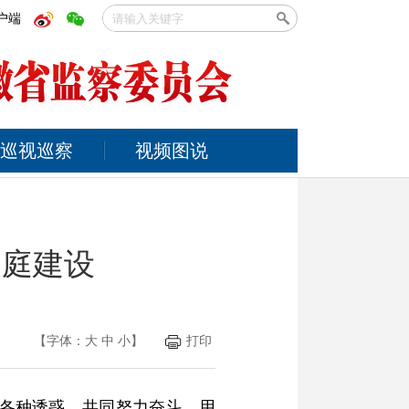
户端
巡视巡察
视频图说
家庭建设
【字体：
大
中
小
】
打印
住各种诱惑，共同努力奋斗，用