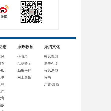
微博
动态
廉政教育
廉洁文化
政风
忏悔录
徽风皖训
调查
以案警示
廉史今读
举报
勤廉榜样
移风易俗
人事
网上展馆
读书
机构
广告·漫画
工作
教育
腐败