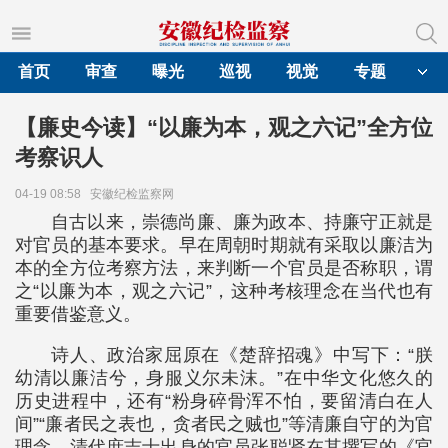
首页
审查
曝光
巡视
视觉
专题
【廉史今读】“以廉为本，观之六记”全方位
考察识人
04-19 08:58
安徽纪检监察网
自古以来，崇德尚廉、廉为政本、持廉守正就是
对官员的基本要求。早在周朝时期就有采取以廉洁为
本的全方位考察方法，来判断一个官员是否称职，谓
之“以廉为本，观之六记”，这种考核理念在当代也有
重要借鉴意义。
诗人、政治家屈原在《楚辞招魂》中写下：“朕
幼清以廉洁兮，身服义尔未沫。”在中华文化悠久的
历史进程中，还有“粉身碎骨浑不怕，要留清白在人
间”“廉者民之表也，贪者民之贼也”等清廉自守的为官
理念。清代庶吉士出身的官员张聪贤在其撰写的《官