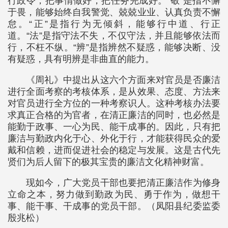
行政令，把事情做好，把任务完成好。“敬”是指不懈
于畏，能够始终自我警觉、兢兢业业、认真负责不懈
怠。“正”是指行为无倾斜，能够行中道、行正
道。“法”是指守法不失，不仅守法，并且能够依法而
行，不枉不纵。“辨”是指辨然不疑惑，能够决断、没
有疑惑，具有明辨是非曲直的能力。
《周礼》中提出从这六个方面来对官员是否廉洁
进行全面考察的考核体系，是从效果、态度、方法来
对官员进行全方位的一种考察识人。这种考核办法要
求真正合格的为官者，在清正廉洁的同时，也必然是
能勤于政事、一心为民、能干成事的。因此，只有把
廉洁与勤政内化于心、外化于行，才能获得民众的爱
戴和信赖，进而促进社会的稳定与发展。这是古代先
贤们为后人留下的极其宝贵的廉洁文化精神财富。
现如今，广大党员干部也要把清正廉洁作为修身
立命之本，努力做到勤政为民、勇于作为，做想干
事、能干事、干成事的党员干部。（凤阳县纪委监委
殷兆松）