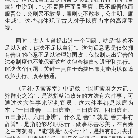
箴》中说到，“吏不畏吾严而畏吾廉，民不服吾能而
服吾公，公则民不敢慢，廉则吏不敢欺，公生明、廉
生威”。这些都体现了古人对于以廉为本的高度重
视。
同时，古人也曾提出过一个问题，就是“徒善不
足以为政，徒法不足以自行”。这句话意思是仅仅拥
有善良的心意不足以治理好国政，仅仅制定出完善的
法令制度也不能保证这些法律会被自动遵守和执行。
解决这个问题，关键一点在于选拔出廉吏能吏以保障
政策执行、政令畅通。
《周礼·天官冢宰》中记载，“以听官府之六记，
弊群吏之治”，是说指整治政务的方法有六件事，可
通过这六件事来评判官员，这六件事都是以廉为
本，“一曰廉善、二曰廉能、三曰廉敬、四曰廉正、
五曰廉法、六曰廉辨”。什么是“善”？就是“善其事有
辞誉”，是指能够尽职尽责，做事尽善尽美，在百姓
之中有赞誉。“能”就是“政令行业”，是指有能力去推