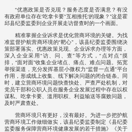
“优惠政策是否兑现？服务态度是否满意？有没
有政府单位存在‘吃拿卡要’‘互相推托’的现象？”这是霍
邱县纪委监委到企业开展走访督查时的一个画面。
精准掌握企业诉求是优化营商环境的关键。为找
准监督护航营商环境的“靶心”，该县纪委监委围绕决
策部署落实、优惠政策兑现、企业诉求办理等方面，
深入企业采用“访、问、查”等方式，“点对点”摸
排，“面对面”收集企业堵点、痛点、难点问题。拓宽
举报渠道，充分发挥基层小微权力“监督一点通”平台
作用，形成线上收集、线下解决问题的闭合链条。同
时，建立营商环境问题快查快处、严查严处机制，对
党员干部和公职人员在服务企业发展过程中存在以权
谋私、吃拿卡要、滥用职权、利益输送等腐败问题，
及时严肃查处。
营商环境只有更好，没有最好。为进一步把护航
营商环境工作做细做实，该县纪委监委制定《县纪委
监委服务保障营商环境健康发展的若干措施》《关于