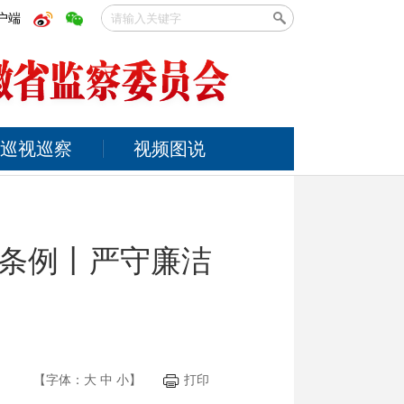
户端
巡视巡察
视频图说
条例丨严守廉洁
【字体：
大
中
小
】
打印