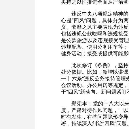
央持之以恒推进全面从严治党
违反中央八项规定精神的
心是“四风”问题，具体分为
义、奢靡之风主要表现为违反
包括违规公款吃喝和违规接受
是公款旅游以及违规接受管理
违规配备、使用公务用车等；
健身活动；接受或提供可能影
此次修订《条例》，坚持
处分依据。比如，新增以讲课
一十六条“违反公务接待管理
会议活动、办公用房等规定，
于“四风”新动向、新问题紧
郑宪丰：党的十八大以
度，严肃对待作风问题，一以
时有发生，有些问题隐形变异
署，持续深入纠治“四风”问题