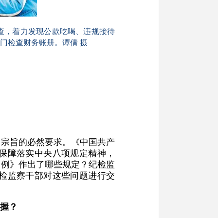
检查，着力发现公款吃喝、违规接待
门检查财务账册。谭倩 摄
和宗旨的必然要求。《中国共产
保障落实中央八项规定精神，
条例》作出了哪些规定？纪检监
检监察干部对这些问题进行交
握？