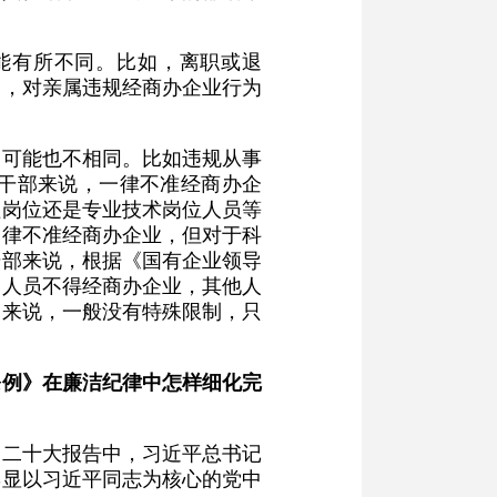
能有所不同。比如，离职或退
为，对亲属违规经商办企业行为
定可能也不相同。比如违规从事
干部来说，一律不准经商办企
理岗位还是专业技术岗位人员等
一律不准经商办企业，但对于科
干部来说，根据《国有企业领导
的人员不得经商办企业，其他人
部来说，一般没有特殊限制，只
条例》在廉洁纪律中怎样细化完
的二十大报告中，习近平总书记
彰显以习近平同志为核心的党中