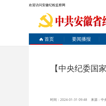
欢迎访问安徽纪检监察网
首页
要闻播报
【中央纪委国
时间：2024-01-31 09:48 来源：
中