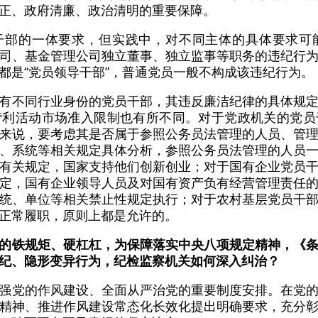
正、政府清廉、政治清明的重要保障。
干部的一体要求，但实践中，对不同主体的具体要求可
司、基金管理公司独立董事、独立监事等职务的违纪行
都是“党员领导干部”，普通党员一般不构成该违纪行为。
有不同行业身份的党员干部，其违反廉洁纪律的具体规
营利活动市场准入限制也有所不同。对于党政机关的党员
来说，要考虑其是否属于参照公务员法管理的人员、管
、系统等相关规定具体分析，参照公务员法管理的人员
有关规定，国家支持他们创新创业；对于国有企业党员
定，国有企业领导人员及对国有资产负有经营管理责任
统、单位等相关禁止性规定执行；对于农村基层党员干
正常履职，原则上都是允许的。
的铁规矩、硬杠杠，为保障落实中央八项规定精神，《
纪、隐形变异行为，纪检监察机关如何深入纠治？
强党的作风建设、全面从严治党的重要制度安排。在党
精神、推进作风建设常态化长效化提出明确要求，充分