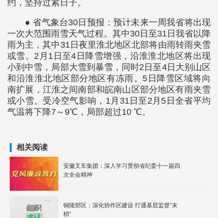
约，坚持过紧日子。
● 省气象台30日预报：预计未来一周我省将出现
一次大范围雨雪天气过程。其中30日至31日我省以降
雨为主，其中31日夜里淮北地区北部将由雨转雨夹雪
或雪。2月1日至4日降雪增强，沿淮淮北地区将出现
小到中雪，局部大雪到暴雪，同时2日至4日大别山区
和沿淮淮北地区部分地区有冻雨。5日降雪区域将向
南扩展，江淮之间南部和皖南山区部分地区有雨夹雪
或小雪。受冷空气影响，1月31日至2月5日全省平均
气温将下降7～9℃，局部超过10 ℃。
相关阅读
安徽叉车集团：深入学习贯彻省纪委十一届四
次全会精神
铜陵郊区：深化协作区建设 打通基层监督“末
梢”