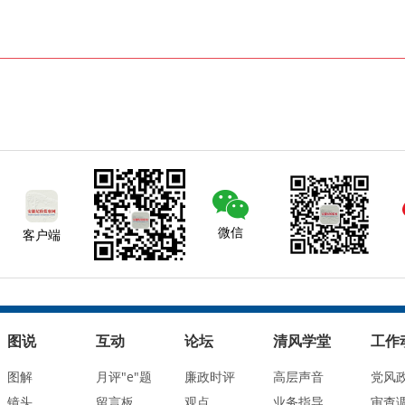
微信
客户端
图说
互动
论坛
清风学堂
工作
图解
月评"e"题
廉政时评
高层声音
党风
镜头
留言板
观点
业务指导
审查