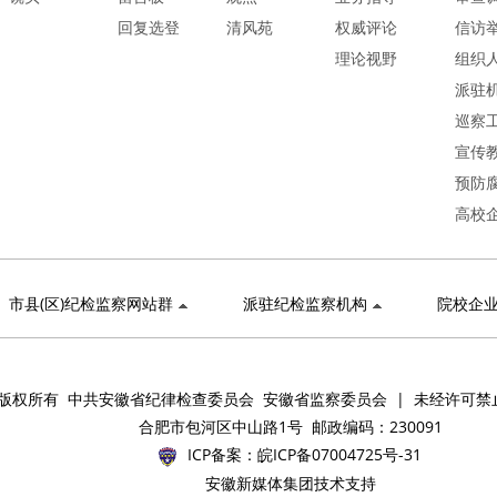
回复选登
清风苑
权威评论
信访
理论视野
组织
派驻
巡察
宣传
预防
高校
市县(区)纪检监察网站群
派驻纪检监察机构
院校企
版权所有 中共安徽省纪律检查委员会 安徽省监察委员会 | 未经许可禁
合肥市包河区中山路1号 邮政编码：230091
ICP备案：
皖ICP备07004725号-31
安徽新媒体集团技术支持