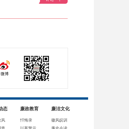
微博
动态
廉政教育
廉洁文化
政风
忏悔录
徽风皖训
调查
以案警示
廉史今读