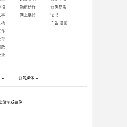
举报
勤廉榜样
移风易俗
人事
网上展馆
读书
机构
广告·漫画
工作
教育
腐败
企业
业
新闻媒体
止复制或镜像