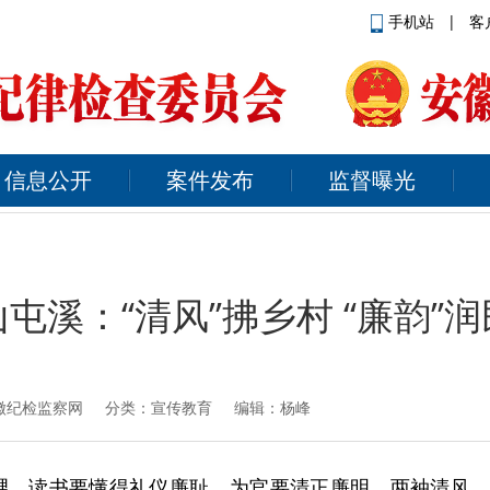
手机站
|
客
信息公开
案件发布
监督曝光
屯溪：“清风”拂乡村 “廉韵”
徽纪检监察网
分类：宣传教育 编辑：杨峰
甥，读书要懂得礼仪廉耻，为官要清正廉明，两袖清风…