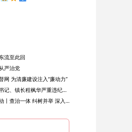
东流至此回
从严治党
网 为清廉建设注入“廉动力”
绩溪县长安镇原党委副书记、镇长程枫华严重违纪违法被开除党籍和公职
落实五次全会精神见行动丨查治一体 纠树并举 深入推进风腐同查同治