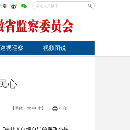
户端
巡视巡察
视频图说
润民心
【字体：
大
中
小
】
打印
…”由社区自编自导的廉政小品