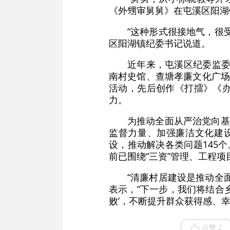
《外甥审舅舅》在屯溪区阳湖
“这种形式很接地气，很
区阳湖镇纪委书记说道。
近年来，屯溪区纪委监委
南村史馆、查塘孝廉文化广场
活动，先后创作《打擂》《
力。
为推动全面从严治党向基
监督力量、加强廉洁文化建设
设，推动解决各类问题145
前已围绕“三资”管理、工程项
“清廉村居建设是推动全
表示，“下一步，我们将结合
败’，不断提升群众获得感、
点赞 2