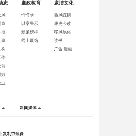
动态
廉政教育
廉洁文化
政风
忏悔录
徽风皖训
调查
以案警示
廉史今读
举报
勤廉榜样
移风易俗
人事
网上展馆
读书
机构
广告·漫画
工作
教育
腐败
企业
业
新闻媒体
止复制或镜像