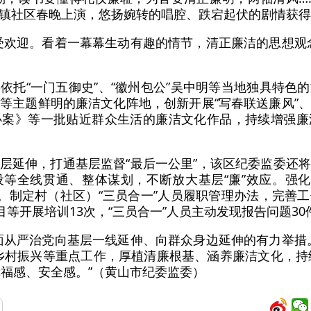
镇社区春晚上演，悠扬婉转的唱腔、跌宕起伏的剧情获得
受欢迎。看着一幕幕生动有趣的情节，清正廉洁的思想观
依托“一门五御史”、“徽州包公”吴中明等当地独具特色
等主题鲜明的廉洁文化阵地，创新开展“写春联送廉风”
办案》等一批贴近群众生活的廉洁文化作品，持续增强廉
层延伸，打通基层监督“最后一公里”，该区纪委监委还
等全线贯通、整体谋划，不断放大基层“廉”效应。强化
个。制定村（社区）“三员合一”人员履职管理办法，完善
目等开展培训13次，“三员合一”人员主动发现报告问题30
面从严治党向基层一线延伸、向群众身边延伸的有力举措
乡村振兴等重点工作，厚植清廉根基、涵养廉洁文化，持
幸福感、安全感。”（黄山市纪委监委）