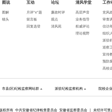
图说
互动
论坛
清风学堂
工作
图解
月评"e"题
廉政时评
高层声音
党风
镜头
留言板
观点
业务指导
审查
回复选登
清风苑
权威评论
信访
理论视野
组织
派驻
巡察
宣传
预防
高校
市县(区)纪检监察网站群
派驻纪检监察机构
院校企
版权所有 中共安徽省纪律检查委员会 安徽省监察委员会 | 未经许可禁