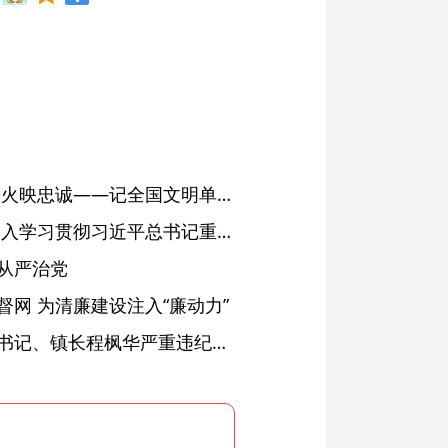
红土濉溪扬清风 文明薪火映忠诚——记全国文明单位、安徽省濉溪县纪委监委
省委常委会会议强调 深入学习贯彻习近平总书记重要讲话精神 以高质量党建引领高质量发展 梁言顺主持并讲话
从严治党
网 为清廉建设注入“廉动力”
绩溪县长安镇原党委副书记、镇长程枫华严重违纪违法被开除党籍和公职