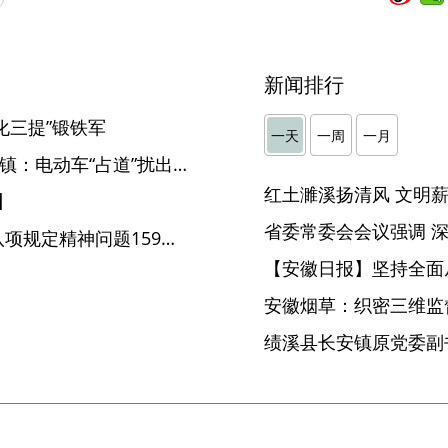
新闻排行
化三提”锻铁军
一天
一周
一月
【“监督一点通”一线传真】固镇：电动车“占道”扰出行 接诉即办为民解忧
】
蚌埠：1-10月查处违反中央八项规定精神问题159起处理254人
【安徽日报】坚持全面
安徽烟草：织密三维监督