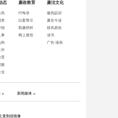
动态
廉政教育
廉洁文化
政风
忏悔录
徽风皖训
调查
以案警示
廉史今读
举报
勤廉榜样
移风易俗
人事
网上展馆
读书
机构
广告·漫画
工作
教育
腐败
企业
业
新闻媒体
止复制或镜像