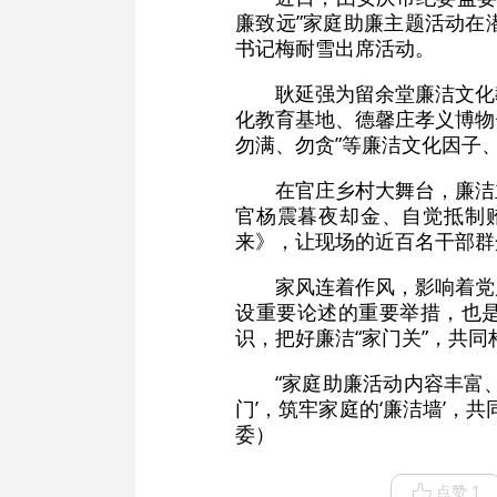
廉致远”家庭助廉主题活动在
书记梅耐雪出席活动。
耿延强为留余堂廉洁文化
化教育基地、德馨庄孝义博物
勿满、勿贪”等廉洁文化因子
在官庄乡村大舞台，廉洁
官杨震暮夜却金、自觉抵制
来》，让现场的近百名干部群
家风连着作风，影响着党
设重要论述的重要举措，也是
识，把好廉洁“家门关”，共
“家庭助廉活动内容丰富
门’，筑牢家庭的‘廉洁墙’
委）
点赞 1