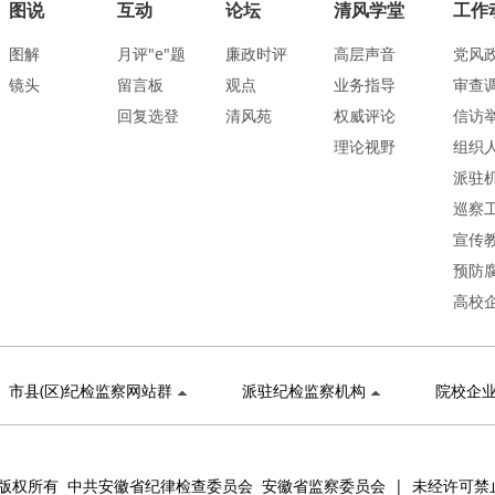
图说
互动
论坛
清风学堂
工作
图解
月评"e"题
廉政时评
高层声音
党风
镜头
留言板
观点
业务指导
审查
回复选登
清风苑
权威评论
信访
理论视野
组织
派驻
巡察
宣传
预防
高校
市县(区)纪检监察网站群
派驻纪检监察机构
院校企
版权所有 中共安徽省纪律检查委员会 安徽省监察委员会 | 未经许可禁