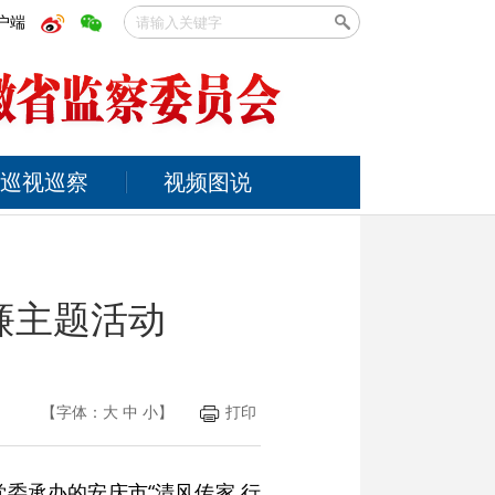
户端
巡视巡察
视频图说
廉主题活动
【字体：
大
中
小
】
打印
委承办的安庆市“清风传家 行