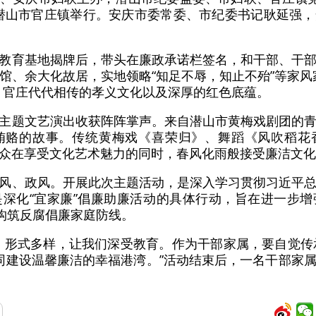
潜山市官庄镇举行。安庆市委常委、市纪委书记耿延强
教育基地揭牌后，带头在廉政承诺栏签名，和干部、干
馆、余大化故居，实地领略“知足不辱，知止不殆”等家风
、官庄代代相传的孝义文化以及深厚的红色底蕴。
主题文艺演出收获阵阵掌声。来自潜山市黄梅戏剧团的
贿赂的故事。传统黄梅戏《喜荣归》、舞蹈《风吹稻花
众在享受文化艺术魅力的同时，春风化雨般接受廉洁文化
风、政风。开展此次主题活动，是深入学习贯彻习近平
深化“宜家廉”倡廉助廉活动的具体行动，旨在进一步
同构筑反腐倡廉家庭防线。
、形式多样，让我们深受教育。作为干部家属，要自觉传
，共同建设温馨廉洁的幸福港湾。”活动结束后，一名干部家