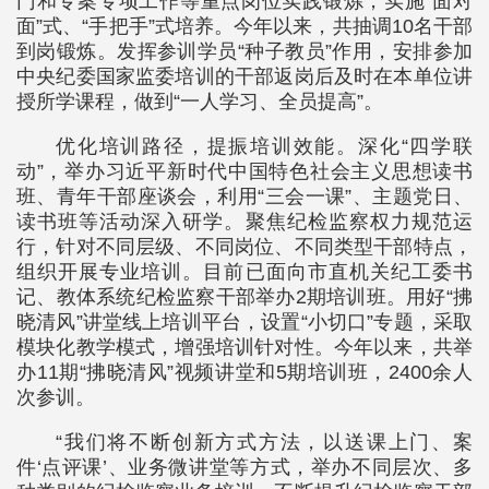
门和专案专项工作等重点岗位实践锻炼，实施“面对
面”式、“手把手”式培养。今年以来，共抽调10名干部
到岗锻炼。发挥参训学员“种子教员”作用，安排参加
中央纪委国家监委培训的干部返岗后及时在本单位讲
授所学课程，做到“一人学习、全员提高”。
优化培训路径，提振培训效能。深化“四学联
动”，举办习近平新时代中国特色社会主义思想读书
班、青年干部座谈会，利用“三会一课”、主题党日、
读书班等活动深入研学。聚焦纪检监察权力规范运
行，针对不同层级、不同岗位、不同类型干部特点，
组织开展专业培训。目前已面向市直机关纪工委书
记、教体系统纪检监察干部举办2期培训班。用好“拂
晓清风”讲堂线上培训平台，设置“小切口”专题，采取
模块化教学模式，增强培训针对性。今年以来，共举
办11期“拂晓清风”视频讲堂和5期培训班，2400余人
次参训。
“我们将不断创新方式方法，以送课上门、案
件‘点评课’、业务微讲堂等方式，举办不同层次、多