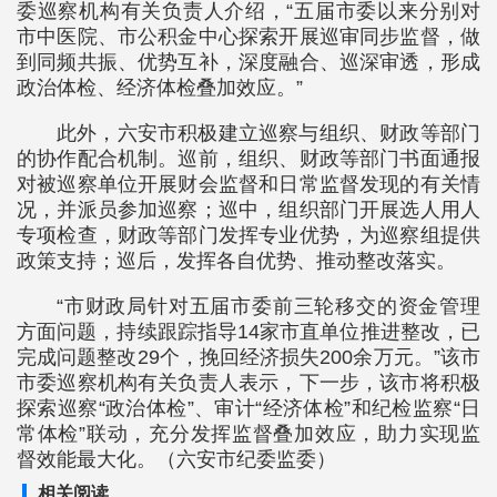
委巡察机构有关负责人介绍，“五届市委以来分别对
市中医院、市公积金中心探索开展巡审同步监督，做
到同频共振、优势互补，深度融合、巡深审透，形成
政治体检、经济体检叠加效应。”
此外，六安市积极建立巡察与组织、财政等部门
的协作配合机制。巡前，组织、财政等部门书面通报
对被巡察单位开展财会监督和日常监督发现的有关情
况，并派员参加巡察；巡中，组织部门开展选人用人
专项检查，财政等部门发挥专业优势，为巡察组提供
政策支持；巡后，发挥各自优势、推动整改落实。
“市财政局针对五届市委前三轮移交的资金管理
方面问题，持续跟踪指导14家市直单位推进整改，已
完成问题整改29个，挽回经济损失200余万元。”该市
市委巡察机构有关负责人表示，下一步，该市将积极
探索巡察“政治体检”、审计“经济体检”和纪检监察“日
常体检”联动，充分发挥监督叠加效应，助力实现监
督效能最大化。（六安市纪委监委）
相关阅读