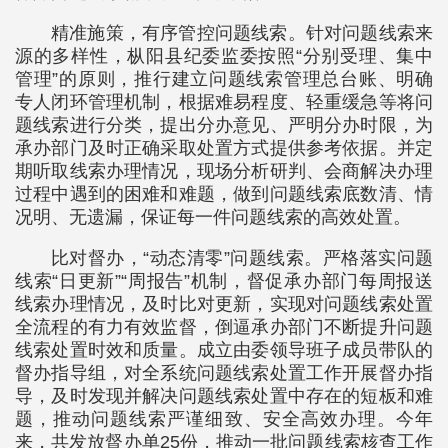
精准施策，有序管控问题线索。针对问题线索来
源的多样性，枞阳县纪委监委按照“分别受理、集中
管理”的原则，推行建立问题线索管理总台账、明确
专人闭环管理机制，根据难易程度、轻重缓急等将问
题线索进行分类，提出分办意见、严明分办时限，为
承办部门及时正确采取处置方式提供参考依据。并定
期听取线索办理情况，现场分析研判、会商解决办理
过程中遇到的困难和难题，做到问题线索底数清、情
况明、无遗漏，保证每一件问题线索的高效处置。
比对督办，“动态清零”问题线索。严格落实问题
线索“日更新”“周报告”机制，督促承办部门每周报送
线索办理情况，及时比对更新，实现对问题线索处置
全流程的有力有效监督，倒逼承办部门不断提升问题
线索处置时效和质量。成立由委领导班子成员带队的
督办指导组，对全系统问题线索处置工作开展督办指
导，及时发现并解决问题线索处置中存在的短板和难
题，推动问题线索严谨细致、安全高效办理。今年
来，共发放督办单25份，推动一批问题线索核查工作