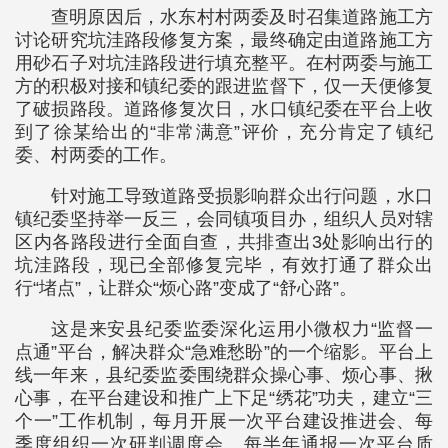
查明原因后，水东村村两委及时召集道路施工方
讨论研究坑洼路段修复方案，最终确定由道路施工方
用砂石子对坑洼路段进行填充整平。在村两委与施工
方的积极对接和镇纪委的跟进监督下，仅一天便修复
了破损路段。道路修复次日，水口镇纪委在平台上收
到了徐某给出的“非常满意”评价，充分肯定了镇纪
委、村两委的工作。
针对施工导致道路受损影响群众出行问题，水口
镇纪委坚持举一反三，会同镇项目办，组织人员对辖
区内各路段进行全面自查，共排查出3处影响出行的
坑洼路段，现已全部修复完毕，有效打通了群众出
行“堵点”，让群众“烦心路”变成了“舒心路”。
这是来安县纪委监委深化运用小微权力“监督一
点通”平台，解决群众“急难愁盼”的一个缩影。平台上
线一年来，县纪委监委围绕群众操心事、烦心事、揪
心事，在平台建设和推广上下足“绣花”功夫，建立“三
个一”工作机制，每月开展一次平台建设推进会、每
季度组织一次研判调度会、每半年通报一次平台质