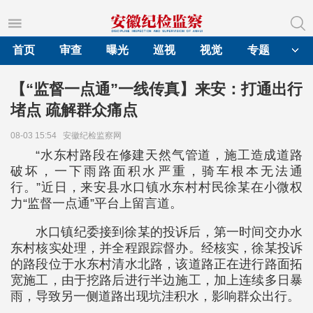
首页
审查
曝光
巡视
视觉
专题
【“监督一点通”一线传真】来安：打通出行
堵点 疏解群众痛点
08-03 15:54
安徽纪检监察网
“水东村路段在修建天然气管道，施工造成道路
破坏，一下雨路面积水严重，骑车根本无法通
行。”近日，来安县水口镇水东村村民徐某在小微权
力“监督一点通”平台上留言道。
水口镇纪委接到徐某的投诉后，第一时间交办水
东村核实处理，并全程跟踪督办。经核实，徐某投诉
的路段位于水东村清水北路，该道路正在进行路面拓
宽施工，由于挖路后进行半边施工，加上连续多日暴
雨，导致另一侧道路出现坑洼积水，影响群众出行。