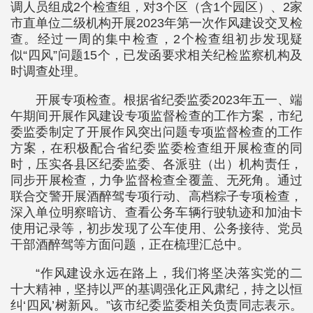
调人员组成2个检查组，对3个区（含1个园区）、2家
市直单位二级机构开展2023年第一次作风建设交叉检
查。经过一周的集中检查，2个检查组初步发现疑
似“四风”问题15个，已发函要求相关纪检监察机构及
时调查处理。
开展专项检查。根据省纪委监委2023年五一、端
午期间开展作风建设专项监督检查的工作方案，市纪
委监委制定了开展作风突出问题专项监督检查的工作
方案，在积极配合省纪委监委检查组开展检查的同
时，压实各县区纪委监委、各派驻（出）机构责任，
同步开展检查，力争监督检查全覆盖、无死角。通过
联合交警开展酒醉驾专项行动、高档粽子专项检查，
深入单位明察暗访、查看公务车辆行驶轨迹和加油卡
使用记录等，初步发现了公车使用、公务接待、党员
干部酒醉驾等方面问题，正在梳理汇总中。
“作风建设永远在路上，我们将坚决落实党的二
十大精神，坚持以严的基调强化正风肃纪，持之以恒
纠‘四风’树新风。”该市纪委监委相关负责同志表示。