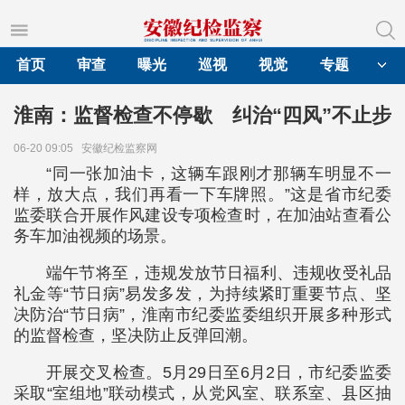
首页
审查
曝光
巡视
视觉
专题
淮南：监督检查不停歇 纠治“四风”不止步
06-20 09:05
安徽纪检监察网
“同一张加油卡，这辆车跟刚才那辆车明显不一
样，放大点，我们再看一下车牌照。”这是省市纪委
监委联合开展作风建设专项检查时，在加油站查看公
务车加油视频的场景。
端午节将至，违规发放节日福利、违规收受礼品
礼金等“节日病”易发多发，为持续紧盯重要节点、坚
决防治“节日病”，淮南市纪委监委组织开展多种形式
的监督检查，坚决防止反弹回潮。
开展交叉检查。5月29日至6月2日，市纪委监委
采取“室组地”联动模式，从党风室、联系室、县区抽