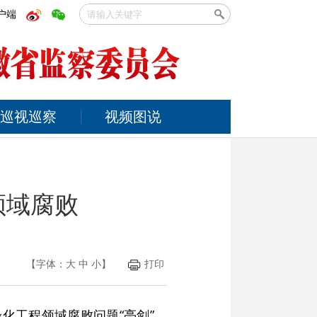
户端
巡视巡察
视频图说
领域腐败
【字体：
大
中
小
】
打印
化工程领域腐败问题“亮剑”，