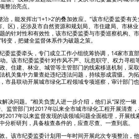
项整治亮点。
整治，能发挥出‘1+1>2’的叠加效应。”该市纪委监委
(市、区)，还涉及市自然资源和规划局、市住建局、市林业
题的针对性和有效性，该市纪委监委与市委巡察机构、
治”转变，把健全监督体系作为破题之策。
纪委监委牵头，专门成立工作小组统筹协调，14家市直
动。该市纪委监委针对作风不严、玩忽职守、权力寻租等
政、住建、林业、城管等主管部门的线索移送机制，采
法机关集中力量查处违纪违法问题，持续形成震慑。为
，市县联动开展城市绿化工程领域专项巡察，审计部门
效解决问题。”相关负责人进一步介绍，他们从“深挖一锹
、监管部门对2017年以来全市城市绿化工程开展清查
对2017年以来监督发现的该领域问题全面梳理，开展线索
中分析研判，具备核查条件的，应查尽查、一查到底。
效。该市纪委监委计划用一年时间开展此次专项整治，