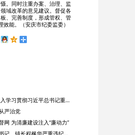
震慑。同时注重办案、治理、监
程领域改革的意见建议。督促各
短板、完善制度，形成管权、管
理效能。（安庆市纪委监委）
省委常委会会议强调 深入学习贯彻习近平总书记重要讲话精神 以高质量党建引领高质量发展 梁言顺主持并讲话
从严治党
网 为清廉建设注入“廉动力”
绩溪县长安镇原党委副书记、镇长程枫华严重违纪违法被开除党籍和公职