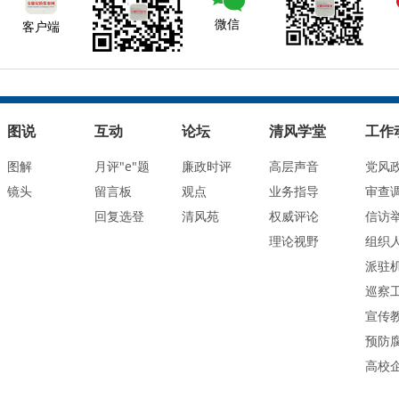
微信
客户端
图说
互动
论坛
清风学堂
工作
图解
月评"e"题
廉政时评
高层声音
党风
镜头
留言板
观点
业务指导
审查
回复选登
清风苑
权威评论
信访
理论视野
组织
派驻
巡察
宣传
预防
高校