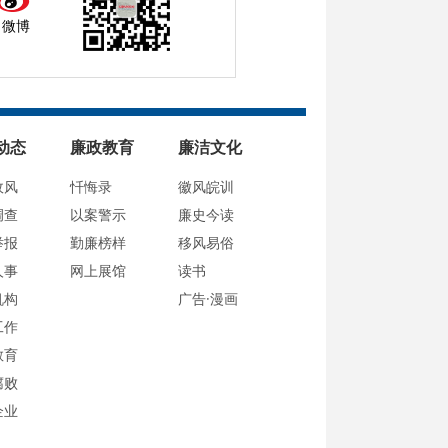
微博
动态
廉政教育
廉洁文化
政风
忏悔录
徽风皖训
调查
以案警示
廉史今读
举报
勤廉榜样
移风易俗
人事
网上展馆
读书
机构
广告·漫画
工作
教育
腐败
企业