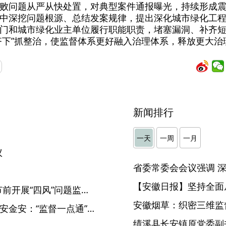
败问题从严从快处置，对典型案件通报曝光，持续形成
中深挖问题根源、总结发案规律，提出深化城市绿化工
门和城市绿化业主单位履行职能职责，堵塞漏洞、补齐
齐下”抓整治，使监督体系更好融入治理体系，释放更大治
新闻排行
】
一天
一周
一月
议
【安徽日报】坚持全面
驻省人大机关纪检监察组：节前开展“四风”问题监督检查
安徽烟草：织密三维监督
【“监督一点通”一线传真】六安金安：“监督一点通”助力水渠畅通