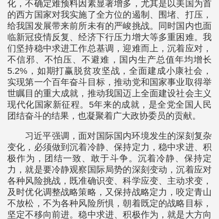
化，不确定难预料因素显著增多，尤其是以美国为首
的西方国家对我实施了全方位的遏制、围堵、打压，
给我国发展带来前所未有的严峻挑战。同时国内也面
临新冠疫情反复、经济下行压力增大等多重困难。我
们坚持稳中求进工作总基调，迎难而上，沉着应对，
不信邪、不怕压、不避难，国内生产总值年均增长
5.2%，如期打赢脱贫攻坚战，全面建成小康社会，
实现第一个百年奋斗目标，推动党和国家事业取得举
世瞩目的重大成就，推动我国迈上全面建设社会主义
现代化国家新征程。5年来的成就，是全党全国人民
团结奋斗的结果，也凝聚着广大政协委员的贡献。
习近平强调，面对国际国内环境发生的深刻复杂
变化，必须做到沉着冷静、保持定力，稳中求进、积
极作为，团结一致、敢于斗争。沉着冷静、保持定
力，就是要冷静观察国际局势的深刻变动，沉着应对
各种风险挑战，既准确识变、科学应变、主动求变，
及时优化调整战略策略，又保持战略定力，咬定青山
不放松，不为各种风险所惧，朝着既定的战略目标，
坚定不移向前进。稳中求进、积极作为，就是大方向