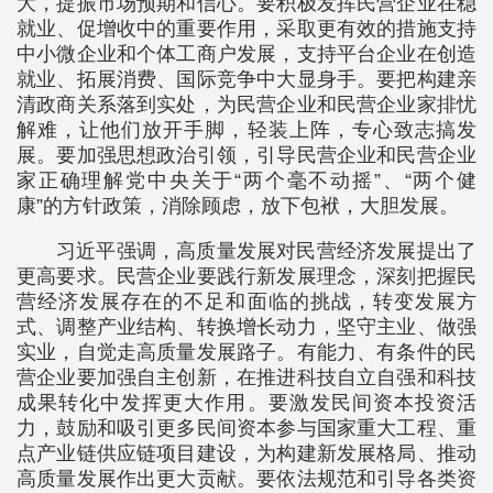
大，提振市场预期和信心。要积极发挥民营企业在稳
就业、促增收中的重要作用，采取更有效的措施支持
中小微企业和个体工商户发展，支持平台企业在创造
就业、拓展消费、国际竞争中大显身手。要把构建亲
清政商关系落到实处，为民营企业和民营企业家排忧
解难，让他们放开手脚，轻装上阵，专心致志搞发
展。要加强思想政治引领，引导民营企业和民营企业
家正确理解党中央关于“两个毫不动摇”、“两个健
康”的方针政策，消除顾虑，放下包袱，大胆发展。
习近平强调，高质量发展对民营经济发展提出了
更高要求。民营企业要践行新发展理念，深刻把握民
营经济发展存在的不足和面临的挑战，转变发展方
式、调整产业结构、转换增长动力，坚守主业、做强
实业，自觉走高质量发展路子。有能力、有条件的民
营企业要加强自主创新，在推进科技自立自强和科技
成果转化中发挥更大作用。要激发民间资本投资活
力，鼓励和吸引更多民间资本参与国家重大工程、重
点产业链供应链项目建设，为构建新发展格局、推动
高质量发展作出更大贡献。要依法规范和引导各类资