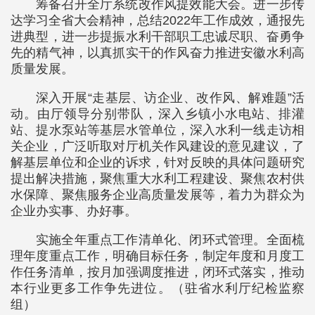
筹备召开全厅系统改作风提效能大会。进一步传
达学习全省大会精神，总结2022年工作成效，通报先
进典型，进一步提振水利干部职工忠诚尽职、奋勇争
先的精气神，以真抓实干的作风奋力推进安徽水利高
质量发展。
深入开展“走基层、访企业、改作风、解难题”活
动。由厅领导分别带队，深入乡镇小水电站、排灌
站、提水泵站等基层水管单位，深入水利一线走访相
关企业，广泛听取对厅机关作风建设的意见建议，了
解基层单位和企业的诉求，针对反映的具体问题研究
提出解决措施，聚焦重大水利工程建设、聚焦农村供
水保障、聚焦服务企业高质量发展等，着力为群众为
企业办实事、办好事。
实施全年重点工作清单化、闭环式管理。全面梳
理年度重点工作，明确目标任务，制定年度和月度工
作任务清单，按月加强调度推进，闭环式落实，推动
本行业更多工作争先进位。
（驻省水利厅纪检监察
组）