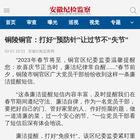
首页
审查
曝光
巡视
视觉
专题
铜陵铜官：打好“预防针”让过节不“失节”
02-01 10:21
安徽纪检监察网
“2023年春节将至，铜官区纪委监委温馨提醒
您：欢喜庆节正当时，廉洁纪律常自醒......”春节前
夕，铜陵市铜官区广大党员干部纷纷收到这样一条廉
洁提醒短信。
“这条廉洁提醒短信内容丰富，及时提醒我们在
春节期间遵纪守法、廉洁自律，作为一名党员干部，
要把好自己的门、管好家里的人、作好拒腐的题，做
一道清廉的菜，过一个安心的节。”一位党员干部看
了短信后深有体会地说。
廉洁提醒，打好“免疫针”。该区纪委监委紧盯重