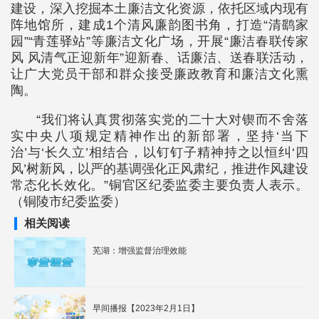
建设，深入挖掘本土廉洁文化资源，依托区域内现有
阵地馆所，建成1个清风廉韵图书角，打造“清鹞家
园”“青莲驿站”等廉洁文化广场，开展“廉洁春联传家
风 风清气正迎新年”迎新春、话廉洁、送春联活动，
让广大党员干部和群众接受廉政教育和廉洁文化熏
陶。
“我们将认真贯彻落实党的二十大对锲而不舍落
实中央八项规定精神作出的新部署，坚持‘当下
治’与‘长久立’相结合，以钉钉子精神持之以恒纠‘四
风’树新风，以严的基调强化正风肃纪，推进作风建设
常态化长效化。”铜官区纪委监委主要负责人表示。
（铜陵市纪委监委）
相关阅读
芜湖：增强监督治理效能
早间播报【2023年2月1日】