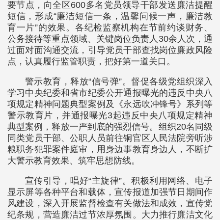
要节点，向全区600多名党员领导干部发送廉洁提醒
短信，形成“廉洁短信一条，温馨问候一声，廉洁教
育一片”的效果。各纪检监察机构在节前约谈财务、
公务接待等重点领域、关键岗位负责人30余人次，通
过面对面沟通交流，引导党员干部查找岗位廉政风险
点，认真履行监管职责，把好第一道关口。
警示教育，释放“信号弹”。督促各级党组织深入
学习中央纪委和省市纪委公开通报曝光的违反中央八
项规定精神问题典型案例及《永远吹冲锋号》系列等
警示教育片，并通报曝光3起违反中央八项规定精神
典型案例，释放一严到底的强烈信号。组织20名同级
同类党员干部、公职人员前往铜官区人民法院旁听涉
粮职务犯罪案件庭审，用身边事教育身边人，不断扩
大警示教育效果、筑牢思想防线。
宣传引导，唱好“主旋律”。积极利用网络、电子
显示屏等各种平台和载体，宣传报道加强节日期间作
风建设，深入开展监督检查有关做法和成效，宣传党
纪条规，营造廉洁过节浓厚氛围。大力推行廉洁文化