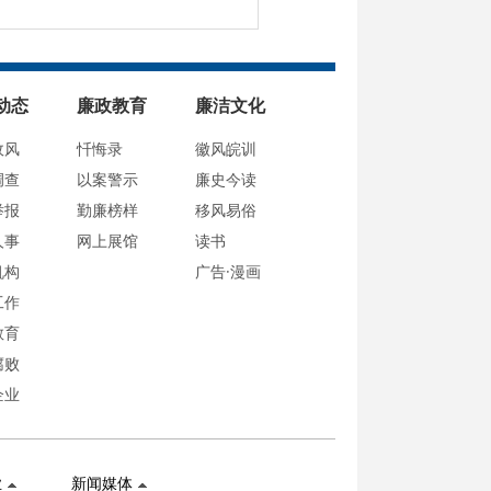
动态
廉政教育
廉洁文化
政风
忏悔录
徽风皖训
调查
以案警示
廉史今读
举报
勤廉榜样
移风易俗
人事
网上展馆
读书
机构
广告·漫画
工作
教育
腐败
企业
业
新闻媒体