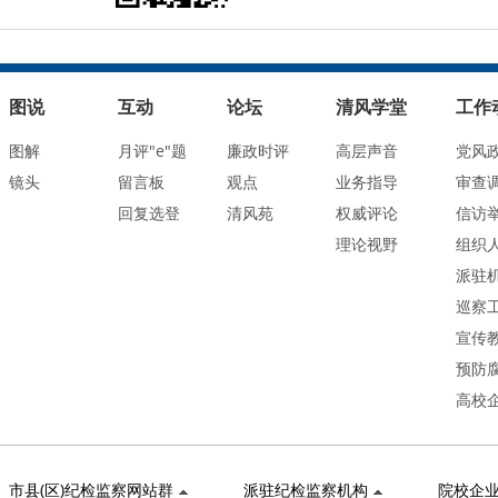
图说
互动
论坛
清风学堂
工作
图解
月评"e"题
廉政时评
高层声音
党风
镜头
留言板
观点
业务指导
审查
回复选登
清风苑
权威评论
信访
理论视野
组织
派驻
巡察
宣传
预防
高校
市县(区)纪检监察网站群
派驻纪检监察机构
院校企