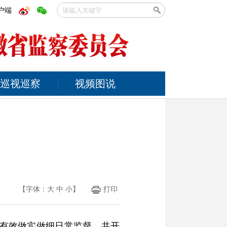
户端
巡视巡察
视频图说
【字体：
大
中
小
】
打印
，有效做实做细日常监督，共开