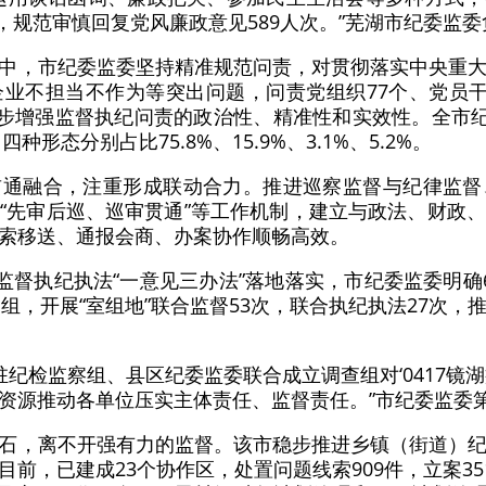
次，规范审慎回复党风廉政意见589人次。”芜湖市纪委监
中，市纪委监委坚持精准规范问责，对贯彻落实中央重
业不担当不作为等突出问题，问责党组织77个、党员干
一步增强监督执纪问责的政治性、精准性和实效性。全市纪
种形态分别占比75.8%、15.9%、3.1%、5.2%。
贯通融合，注重形成联动合力。推进巡察监督与纪律监督
“先审后巡、巡审贯通”等工作机制，建立与政法、财政
索移送、通报会商、办案协作顺畅高效。
动监督执纪执法“一意见三办法”落地落实，市纪委监委明确
组，开展“室组地”联合监督53次，联合执纪执法27次
派驻纪检监察组、县区纪委监委联合成立调查组对‘0417镜
资源推动各单位压实主体责任、监督责任。”市纪委监委
石，离不开强有力的监督。该市稳步推进乡镇（街道）
前，已建成23个协作区，处置问题线索909件，立案35