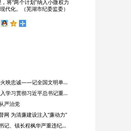
，将“两个计划”纳入小微权力
现代化。（芜湖市纪委监委）
红土濉溪扬清风 文明薪火映忠诚——记全国文明单位、安徽省濉溪县纪委监委
省委常委会会议强调 深入学习贯彻习近平总书记重要讲话精神 以高质量党建引领高质量发展 梁言顺主持并讲话
从严治党
网 为清廉建设注入“廉动力”
绩溪县长安镇原党委副书记、镇长程枫华严重违纪违法被开除党籍和公职