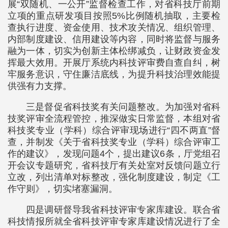
展“双随机、一公开”监督检查工作，对省科技厅前期
立项的重点研发项目按照5%比例随机抽取，主要检
查执行进度、资金使用、技术攻关情况、组织管理、
内部制度建设、信用建设等内容，同时将监督与服务
融为一体，切实为创新主体松绑减负，让财政资金发
挥最大效用。开展厅系统内科技评审费自查自纠，树
牢服务意识，守住廉洁底线，为提升科技治理效能提
供强有力支撑。
三是督促省科技奖有关问题整改。为加强对省科
技奖评审全流程管控，推深做实日常监督，本组对省
科技奖专业（学科）综合评审现场进行“四不两直”督
查，并制发《关于省科技奖专业（学科）综合评审工
作的建议》，发现问题4个，提出建议6条，厅党组召
开会议专题研究，省科技厅有关处室对反馈问题立行
立改，列出清单对标整改，强化制度建设，制定《工
作守则》，切实堵塞漏洞。
四是调研督导我省科技评审专家库建设。联合省
科技情报所就全省科技评审专家库建设情况进行了全