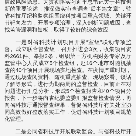
廉政风险隐患。为贯彻落实习近平总书记关于科技创
新的重要论述，推深做实审查调查“后半篇文章”，驻
省科技厅纪检监察组围绕科技项目重点领域、关键环
节靶向发力，开展专项治理，深入剖析问题成因，查
找监管漏洞和短板，取得了较好的综合效应。
一是对省科技计划项目开展“室组”联动专项监
督。成立联合督查组，召开推进会3次，收集项目资
料2661件、举报2条，组织第三方机构财务专家及厅
监管中心人员成立5个检查组，赴16个地市对随机抽
查的40个项目开展现场实地检查。在疫情严重时期，
通过现场查阅资料、随机重点抽查、现场察看、谈话
了解等形式，进行为期两周的监督检查，目前正在对
问题进行汇总分析，形成5个检查报告和40个项目分
报告，下一步将向省纪委监委汇报监督检查情况，再
向省科技厅通报督查结果，督促省科技厅有关处室协
同高效做好整改落实工作，促进省科技计划项目规范
化管理。
二是会同省科技厅开展联动监督。与省科技厅开