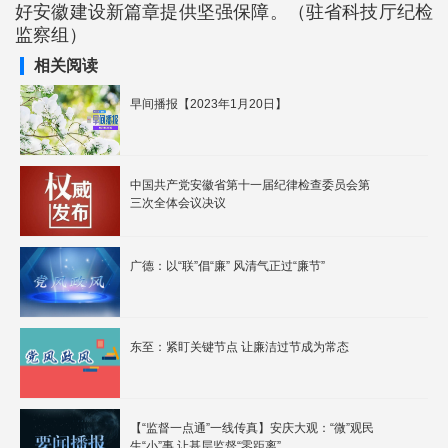
好安徽建设新篇章提供坚强保障。（驻省科技厅纪检
监察组）
相关阅读
早间播报【2023年1月20日】
中国共产党安徽省第十一届纪律检查委员会第
三次全体会议决议
广德：以“联”倡“廉” 风清气正过“廉节”
东至：紧盯关键节点 让廉洁过节成为常态
【“监督一点通”一线传真】安庆大观：“微”观民
生“小”事 让基层监督“零距离”