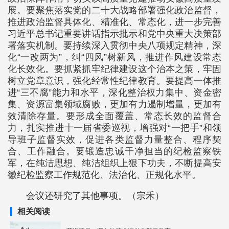
展。要聚焦落实党的二十大战略部署强化政治监督，
推进政治监督具体化、精准化、常态化，进一步完善
习近平总书记重要讲话指示批示和党中央重大决策部
署落实机制。要持续深入贯彻中央八项规定精神，深
化“一改两为”，纠“四风”树新风，推进作风建设常态
化长效化。要抓紧抓牢纪律建设这个治本之策，牢固
树立党章意识，强化经常性纪律教育。要提高一体推
进“三不腐”能力和水平，深化整治权力集中、资金密
集、资源富集领域腐败，更加有力遏制增量，更加有
效清除存量。要形成全面覆盖、常态长效的监督合
力，扎实推进十一届省委巡视，增强对“一把手”和领
导班子监督实效，促进各类监督力量整合、程序契
合、工作融合。要锻造忠诚干净担当的纪检监察铁
军，在纯洁思想、纯洁组织上狠下功夫，不断提高安
徽纪检监察工作规范化、法治化、正规化水平。
会议还研究了其他事项。（宗禾）
相关阅读