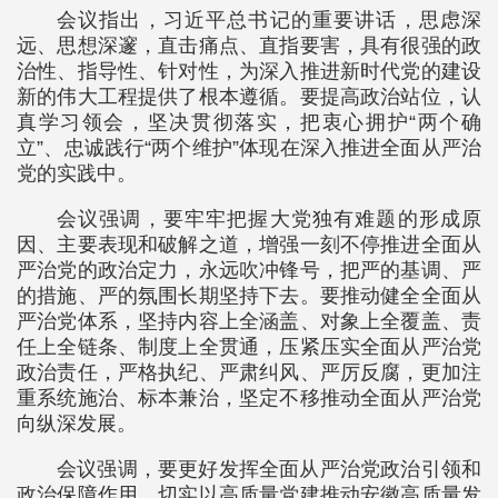
会议指出，习近平总书记的重要讲话，思虑深
远、思想深邃，直击痛点、直指要害，具有很强的政
治性、指导性、针对性，为深入推进新时代党的建设
新的伟大工程提供了根本遵循。要提高政治站位，认
真学习领会，坚决贯彻落实，把衷心拥护“两个确
立”、忠诚践行“两个维护”体现在深入推进全面从严治
党的实践中。
会议强调，要牢牢把握大党独有难题的形成原
因、主要表现和破解之道，增强一刻不停推进全面从
严治党的政治定力，永远吹冲锋号，把严的基调、严
的措施、严的氛围长期坚持下去。要推动健全全面从
严治党体系，坚持内容上全涵盖、对象上全覆盖、责
任上全链条、制度上全贯通，压紧压实全面从严治党
政治责任，严格执纪、严肃纠风、严厉反腐，更加注
重系统施治、标本兼治，坚定不移推动全面从严治党
向纵深发展。
会议强调，要更好发挥全面从严治党政治引领和
政治保障作用，切实以高质量党建推动安徽高质量发