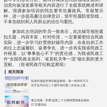
治党向纵深发展等相关内容进行了全面系统阐述和讲
解。强调参加培训的同志要常吹廉政风、常敲警示
钟，进一步提高廉洁自律意识，筑牢拒腐防变防线，
不辜负组织和人民群众的信任与重托。
参加此次培训的学员一致表示，此次辅导报告紧
扣主题，内容丰富，针对性强，一定要紧密结合民政
实际，进一步学习好贯彻好辅导内容，在各自的工作
岗位上忠诚履职、奋勇争先，进一步夯实我省民政工
作根基，以“事事放心不下”的责任感，为我省民政工
作“全国民政走前列、省直机关争一流”做出新的更大
贡献。（驻省民政厅纪检监察组）
相关阅读
驻省市场监管局纪检监察组：第一时间学习习
近平总书记在二十届中央纪委二次全会上发表
的重要讲话
黄山屯溪：开展“监督二十大精神贯彻落实镇街
行”主题活动