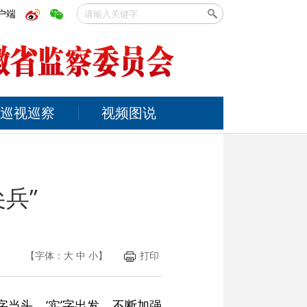
户端
巡视巡察
视频图说
兵”
【字体：
大
中
小
】
打印
字当头，‘实’字出发，不断加强