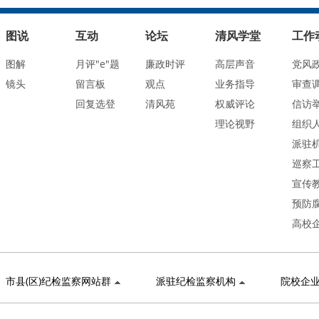
图说
互动
论坛
清风学堂
工作
图解
月评"e"题
廉政时评
高层声音
党风
镜头
留言板
观点
业务指导
审查
回复选登
清风苑
权威评论
信访
理论视野
组织
派驻
巡察
宣传
预防
高校
市县(区)纪检监察网站群
派驻纪检监察机构
院校企