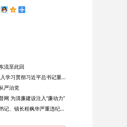
东流至此回
省委常委会会议强调 深入学习贯彻习近平总书记重要讲话精神 以高质量党建引领高质量发展 梁言顺主持并讲话
从严治党
网 为清廉建设注入“廉动力”
绩溪县长安镇原党委副书记、镇长程枫华严重违纪违法被开除党籍和公职