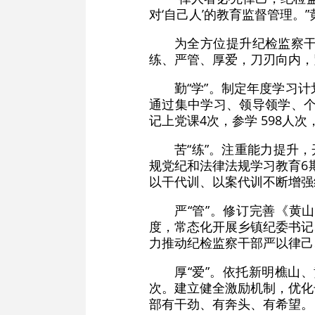
对‘自己人’的教育监督管理。
为全方位提升纪检监察
练、严管、厚爱，刀刃向内，
勤“学”。制定年度学习
通过集中学习、领导领学、个
记上党课4次，参学 598人
苦“练”。注重能力提升
规党纪和法律法规学习教育6期
以干代训、以案代训不断增强
严“管”。修订完善《黄
度，常态化开展乡镇纪委书记
力推动纪检监察干部严以律己
厚“爱”。依托新明樵山
次。建立健全激励机制，优化
部有干劲、有奔头、有希望。