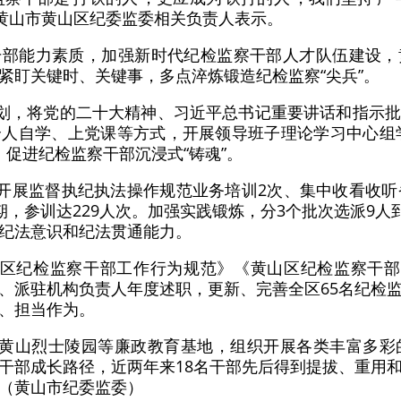
”黄山市黄山区纪委监委相关负责人表示。
干部能力素质，加强新时代纪检监察干部人才队伍建设，
紧盯关键时、关键事，多点淬炼锻造纪检监察“尖兵”。
计划，将党的二十大精神、习近平总书记重要讲话和指示
人自学、上党课等方式，开展领导班子理论学习中心组学
次，促进纪检监察干部沉浸式“铸魂”。
，开展监督执纪执法操作规范业务培训2次、集中收看收听
，参训达229人次。加强实践锻炼，分3个批次选派9人
纪法意识和纪法贯通能力。
山区纪检监察干部工作行为规范》《黄山区纪检监察干部
、派驻机构负责人年度述职，更新、完善全区65名纪检
、担当作为。
、黄山烈士陵园等廉政教育基地，组织开展各类丰富多彩
干部成长路径，近两年来18名干部先后得到提拔、重用
（黄山市纪委监委）