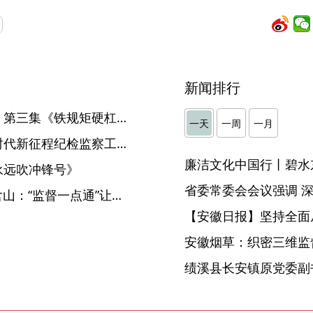
新闻排行
电视专题片《永远吹冲锋号》第三集《铁规矩硬杠杠》
一天
一周
一月
【中国纪检监察报】推进新时代新征程纪检监察工作高质量发展 与会同志认真学习领会习近平总书记重要讲话精神
廉洁文化中国行丨碧水
永远吹冲锋号》
【“监督一点通”一线传真】 含山：“监督一点通”让道路“一点就通”
【安徽日报】坚持全面
安徽烟草：织密三维监督