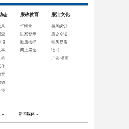
动态
廉政教育
廉洁文化
政风
忏悔录
徽风皖训
调查
以案警示
廉史今读
举报
勤廉榜样
移风易俗
人事
网上展馆
读书
机构
广告·漫画
工作
教育
腐败
企业
业
新闻媒体