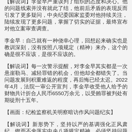
【解说词】李金早严重误判了组织的态度和决心。他
的问题线索并没有就此了结，他前后矛盾的表现反而
引发了更多疑问，中央纪委国家监委对他持续关注，
陆续发现了更多问题，掌握了切实的证据，最终宣布
对他立案审查调查。
李金早：自己就有一种侥幸心理，回想起来确实也是
教训深刻，没有按照八项规定（精神）来办，这个的
确是很不应该，是很不应该的。
【解说词】每一次警示提醒，对李金早其实都是一次
悬崖勒马、减轻罪错的机会，但他却全都错失了。当
问题发展到积重难返的程度，再后悔已经太迟。2022
年4月，法院一审公开宣判，李金早收受他人给予的
财物共计折合人民币6550万余元，以受贿罪被判处有
期徒刑十五年。
【画面：纪检监察机关明察暗访作风问题纪实】
【解说词】新形势下，坚持以严的基调强化正风肃
纪，锲而不舍落实中央八项规定精神，必须坚持问题