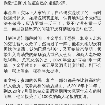
伪造“证据”来佐证自己的虚假说辞。
李金早：实际上人家给了，自己确实是收了的，当时
我回想起来，如果说我真正地，认真地对这个党纪国
法有敬畏，应该要举一反三了，我不仅没有举一反
三，而且就指出来的问题都没有彻底地去纠正它。
【解说词】那段时间，李金早出于恐惧，和商人老板
的交往暂时收敛了，然而过了一阵，他看到组织没有
再找他谈话，认为已经“过关”，又开始故态复萌，频
繁出入高消费的豪华酒店或私人会所，和商人老板吃
吃喝喝。尤其恶劣的是，2020年全国“两会”刚一闭
幕，李金早就直奔一家五星级酒店赴宴吃喝。刚下会
场，就上酒桌，堪称肆无忌惮。
董文彬：参加的饭局，相当一部分都是在比较高档的
私人会所，或者高档的酒店里面。从2018年下半年，
到2020年7月份他被立案调查期间大概两年左右的时
间里，他又接受了近100次的商人老板的宴请。