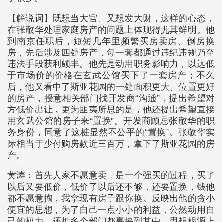
【解说词】既想当大官、又想发大财，这样的心态，
在张敬华处理家庭房产的问题上体现得尤其鲜明。他
到南京任职后，短短几年里频繁买房卖房、倒房换
房，先后涉及四处房产，每一套都通过违纪违规乃至
违法手段获利颇丰。他先是动用职务影响力，以远低
于市场价的价格在玄武公馆买下了一套房产；不久
后，他又看中了斯亚花园的一处面积更大、位置更好
的房产，授意相关部门找开发商“沟通”，提出希望对
方低价出让，更为匪夷所思的是，他还提出希望直接
用玄武公馆的房子来“置换”。开发商顾忌张敬华的职
务身份，同意了这桩显然不公平的“置换”。张敬华实
际相当于少付购房款近三百万，拿下了斯亚花园的房
产。
黄涛：首先人家不愿意卖，是一个强买的过程，买了
以后又要低价，低价了以后还不够，还要置换，钱他
都不愿意掏，我拿现有房子跟你换。反映出他的贪小
便宜的思想，为了自己一点小小的利益，公然动用自
己的权力，还把多个部门都裹挟到其中，思想根源上