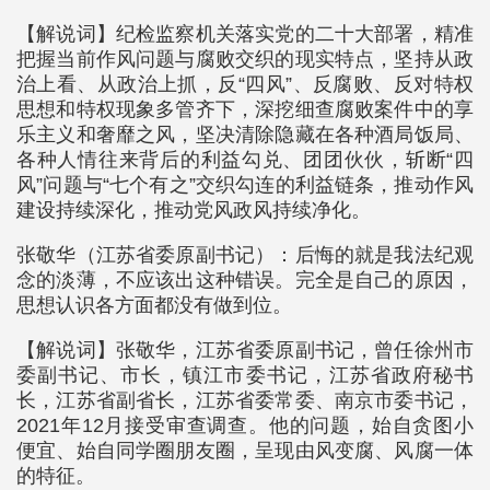
【解说词】纪检监察机关落实党的二十大部署，精准
把握当前作风问题与腐败交织的现实特点，坚持从政
治上看、从政治上抓，反“四风”、反腐败、反对特权
思想和特权现象多管齐下，深挖细查腐败案件中的享
乐主义和奢靡之风，坚决清除隐藏在各种酒局饭局、
各种人情往来背后的利益勾兑、团团伙伙，斩断“四
风”问题与“七个有之”交织勾连的利益链条，推动作风
建设持续深化，推动党风政风持续净化。
张敬华（江苏省委原副书记）：后悔的就是我法纪观
念的淡薄，不应该出这种错误。完全是自己的原因，
思想认识各方面都没有做到位。
【解说词】张敬华，江苏省委原副书记，曾任徐州市
委副书记、市长，镇江市委书记，江苏省政府秘书
长，江苏省副省长，江苏省委常委、南京市委书记，
2021年12月接受审查调查。他的问题，始自贪图小
便宜、始自同学圈朋友圈，呈现由风变腐、风腐一体
的特征。