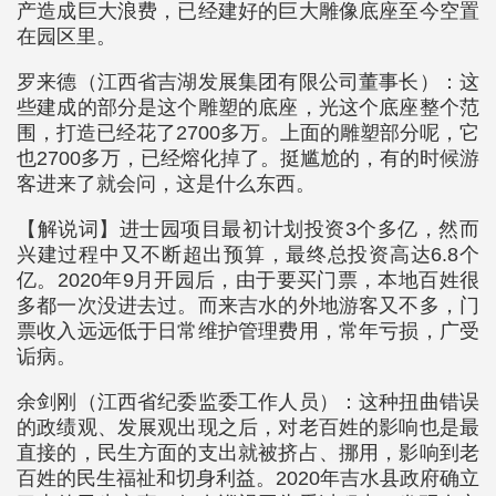
产造成巨大浪费，已经建好的巨大雕像底座至今空置
在园区里。
罗来德（江西省吉湖发展集团有限公司董事长）：这
些建成的部分是这个雕塑的底座，光这个底座整个范
围，打造已经花了2700多万。上面的雕塑部分呢，它
也2700多万，已经熔化掉了。挺尴尬的，有的时候游
客进来了就会问，这是什么东西。
【解说词】进士园项目最初计划投资3个多亿，然而
兴建过程中又不断超出预算，最终总投资高达6.8个
亿。2020年9月开园后，由于要买门票，本地百姓很
多都一次没进去过。而来吉水的外地游客又不多，门
票收入远远低于日常维护管理费用，常年亏损，广受
诟病。
余剑刚（江西省纪委监委工作人员）：这种扭曲错误
的政绩观、发展观出现之后，对老百姓的影响也是最
直接的，民生方面的支出就被挤占、挪用，影响到老
百姓的民生福祉和切身利益。2020年吉水县政府确立