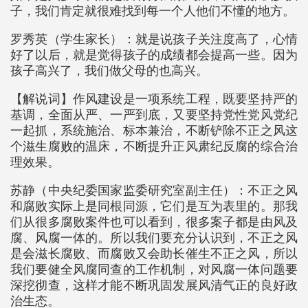
子，我们肯定就很难找到每一个人他们不懂的地方。
罗秀英（学生家长）：就是说孩子关注度高了，心情
好了以后，就是觉得孩子的成绩都会提高一些。因为
孩子高兴了，我们做父母的也高兴。
【解说词】作风建设是一项系统工程，既要坚持严的
基调，全面从严、一严到底，又要坚持党性党风党纪
一起抓，系统施治、标本兼治，不断铲除不正之风这
个滋生腐败的温床，不断提升正风肃纪反腐的综合治
理效果。
苏静（中央纪委国家监委研究室副主任）：不正之风
和腐败实际上是同根同源，它们是互为表里的。那我
们从很多腐败案件也可以看到，很多案子都是由风及
腐、风腐一体的。所以我们要充分认识到，不正之风
是会滋长腐败、而腐败又会助长催生不正之风，所以
我们要健全风腐同查的工作机制，对风腐一体问题要
深挖彻查，这样才能不断巩固发展风清气正的良好政
治生态。