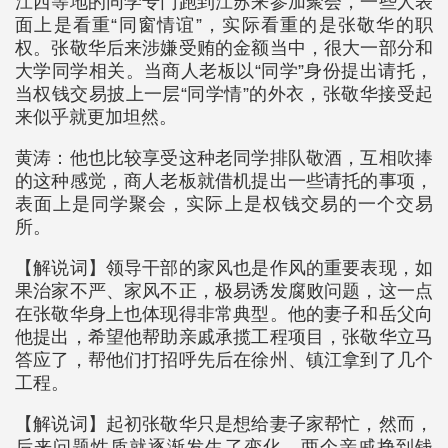
江西等地的同学专门跑到江苏来参加聚会，一些人表
面上是看重“同窗情谊”，实际看重的是张敬华的职
权。张敬华后来涉嫌受贿的金额当中，很大一部分和
大学同学相关。当商人老板以“同学”身份提出请托，
当权钱交易披上一层“同学情”的外衣，张敬华接受起
来似乎就更加坦然。
黄涛：他也比较享受这种老同学排队敬酒，互相吹捧
的这种感觉，商人老板就借机提出一些请托的事项，
表面上是同学聚会，实际上是权钱交易的一个交易
所。
【解说词】领导干部的家风也是作风的重要表现，如
果治家不严、家风不正，极易诱发腐败问题，这一点
在张敬华身上也体现得非常典型。他的妻子和岳父向
他提出，希望他帮助亲戚承揽工程项目，张敬华立马
答应了，帮他们打招呼先后在徐州、镇江拿到了几个
工程。
【解说词】起初张敬华只是想给妻子家帮忙，然而，
后来问题性质就逐渐发生了变化。两个亲戚挣到钱