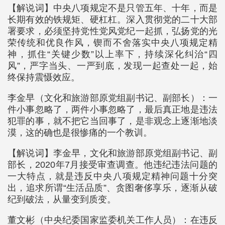
【解说词】中央八项规定不是只管五年、十年，而是
长期有效的铁规矩、硬杠杠。深入贯彻党的二十大部
署要求，必须坚持党性党风党纪一起抓，弘扬党的光
荣传统和优良作风，锲而不舍落实中央八项规定精
神，抓住“关键少数”以上率下，持续深化纠治“四
风”，严字当头、一严到底，发现一起查处一起，始
终保持震慑效应。
李金早（文化和旅游部原党组副书记、副部长）：一
件小事忽略了，两件小事忽略了，最后真正地是违法
犯罪的事，就不把它当回事了，是非观念上逐渐地淡
漠，这的确也是很惨痛的一个教训。
【解说词】李金早，文化和旅游部原党组副书记、副
部长，2020年7月接受审查调查。他违纪违法问题的
一大特点，就是违反中央八项规定精神问题十分突
出，追求所谓“生活品质”、贪图奢侈享乐，逐渐从破
纪到破法，从量变到质变。
董文彬（中央纪委国家监委机关工作人员）：在违反