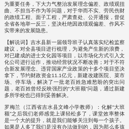
为重要任务，下大力气整治发展理念偏差、政绩观扭
曲、不担当不作为等问题，对于华而不实、劳民伤财
的政绩工程、面子工程，严肃查处、公开通报，督促
全省各地举一反三，坚决杜绝因政绩观偏差、作风不
实带来的发展隐患。
【解说词】吉水县新一届领导班子认真落实纪检监察
建议，对全县项目进行梳理，为避免产生新的浪费，
对已建成的进士文化园等项目，以市场化方式引入文
化公司进行运作，推动经营状况不断改善；对于不符
合新发展理念、违背国家产业政策的十多个项目坚决
拿下，节约财政资金11.1亿元，新建改建医院、菜市
场、停车场，解决了一批老百姓急难愁盼的突出问
题，老百姓曾经反映强烈的“大班额”问题，通过新建
多所学校也已得到妥善解决。
罗梅兰（江西省吉水县文峰小学教师）：化解“大班
额”之后我们老师感觉上课轻松多了，课堂效率整体
是一个大的提升，就是我们能够关注到每一个孩子。
如果是人多了我们是没有办法做到的，因为那么多孩