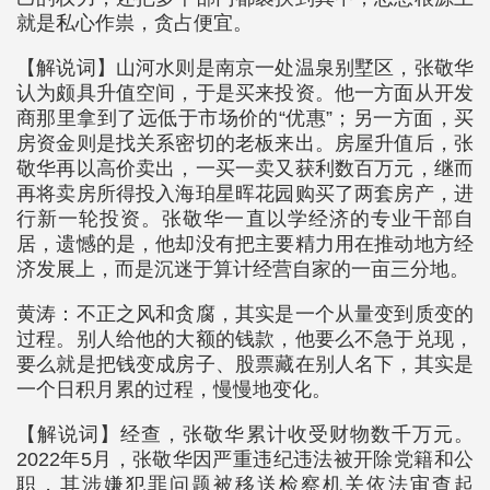
就是私心作祟，贪占便宜。
【解说词】山河水则是南京一处温泉别墅区，张敬华
认为颇具升值空间，于是买来投资。他一方面从开发
商那里拿到了远低于市场价的“优惠”；另一方面，买
房资金则是找关系密切的老板来出。房屋升值后，张
敬华再以高价卖出，一买一卖又获利数百万元，继而
再将卖房所得投入海珀星晖花园购买了两套房产，进
行新一轮投资。张敬华一直以学经济的专业干部自
居，遗憾的是，他却没有把主要精力用在推动地方经
济发展上，而是沉迷于算计经营自家的一亩三分地。
黄涛：不正之风和贪腐，其实是一个从量变到质变的
过程。别人给他的大额的钱款，他要么不急于兑现，
要么就是把钱变成房子、股票藏在别人名下，其实是
一个日积月累的过程，慢慢地变化。
【解说词】经查，张敬华累计收受财物数千万元。
2022年5月，张敬华因严重违纪违法被开除党籍和公
职，其涉嫌犯罪问题被移送检察机关依法审查起