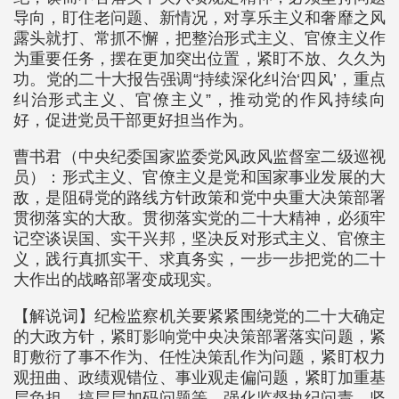
导向，盯住老问题、新情况，对享乐主义和奢靡之风
露头就打、常抓不懈，把整治形式主义、官僚主义作
为重要任务，摆在更加突出位置，紧盯不放、久久为
功。党的二十大报告强调“持续深化纠治‘四风’，重点
纠治形式主义、官僚主义”，推动党的作风持续向
好，促进党员干部更好担当作为。
曹书君（中央纪委国家监委党风政风监督室二级巡视
员）：形式主义、官僚主义是党和国家事业发展的大
敌，是阻碍党的路线方针政策和党中央重大决策部署
贯彻落实的大敌。贯彻落实党的二十大精神，必须牢
记空谈误国、实干兴邦，坚决反对形式主义、官僚主
义，践行真抓实干、求真务实，一步一步把党的二十
大作出的战略部署变成现实。
【解说词】纪检监察机关要紧紧围绕党的二十大确定
的大政方针，紧盯影响党中央决策部署落实问题，紧
盯敷衍了事不作为、任性决策乱作为问题，紧盯权力
观扭曲、政绩观错位、事业观走偏问题，紧盯加重基
层负担、搞层层加码问题等，强化监督执纪问责，坚