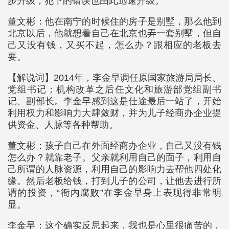
步升级，犯下的错误也由此迅速升级。
董文彬：他在南宁的时候住的房子是别墅，那么他到
北京以后，他就想着自己在北京也弄一套别墅，但自
己又没有钱，又买不起，怎么办？跟相应的老板去
要。
【解说词】2014年，李金早调任原国家旅游局局长、
党组书记；机构改革之后任文化和旅游部党组副书
记、副部长。李金早感到这是仕途最后一站了，开始
利用权力和影响力大肆敛财，并为儿子经商办企业提
供资金、人脉等各种帮助。
董文彬：孩子自己在外面经商办企业，自己又没有钱
怎么办？就靠老子。父亲就利用自己的面子，利用自
己所谓的人脉资源，利用自己的影响力去帮他四处化
缘。然后老板给钱，打到儿子的公司，让他去进行所
谓的投资，“衙内腐败”在李金早身上表现得非常明
显。
李金早：这个确实反思起来，我也是心里很痛苦的，