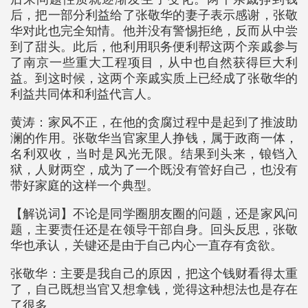
后，把一部分利益给了张敬华的妻子表示感谢，张敬
华对此也完全知情。他并没有警惕拒绝，反而从中尝
到了甜头。此后，他利用职务便利帮这两个亲戚参与
了南京一些重大工程项目，从中也自然获得巨大利
益。到这时候，这两个亲戚实质上已经成了张敬华的
利益共同体和利益代言人。
黄涛：家风不正，在他的贪腐过程中是起到了推波助
澜的作用。张敬华当官家里人挣钱，属于政商一体，
名利双收，当时是风光无限。结果到头来，锒铛入
狱，人财两空，成为了一个既没有管好自己，也没有
带好家庭的这样一个典型。
【解说词】不论是同学圈朋友圈的问题，还是家风问
题，主要责任还是在领导干部自身。回头反思，张敬
华也承认，关键还是由于自己内心一直存有贪欲。
张敬华：主要是我自己的原因，把这个钱财看得太重
了，自己既想当官又想拿钱，觉得这种想法也是存在
了很多。