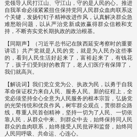
党领导人民打江山、守江山，守的是人民的心。推进
自我革命必须紧紧扭住保持党同人民群众血肉联系这
个关键，发扬钉钉子精神改进作风，认真解决群众急
难愁盼问题，以从严治党新成效赢得群众信赖和支
持，不断夯实党长期执政的政治根基。
【同期声】（习近平总书记在陕西延安考察时的重要
讲话）共产党就是人民的党，就是为人民办这些事
的，看到人民生活好起来了，富裕起来了，有钱花
了，孩子们受到好的教育了，老人们医疗有保障了，
我们就高兴。
【解说词】我们党立党为公、执政为民，以勇于自我
革命保证权力来自人民、服务人民。新的征程上，全
党必须坚持全心全意为人民服务的根本宗旨，弘扬党
的光荣传统和优良作风，树牢群众观点，贯彻群众路
线，尊重人民首创精神，坚持一切为了人民、一切依
靠人民，从群众中来、到群众中去，始终保持同人民
群众的血肉联系，始终接受人民批评和监督，始终同
人民同呼吸、共命运、心连心。