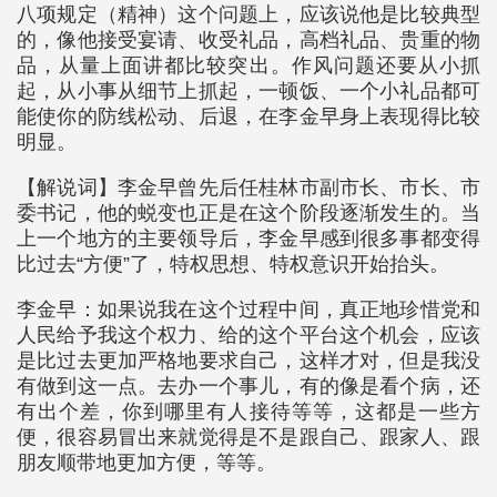
八项规定（精神）这个问题上，应该说他是比较典型
的，像他接受宴请、收受礼品，高档礼品、贵重的物
品，从量上面讲都比较突出。作风问题还要从小抓
起，从小事从细节上抓起，一顿饭、一个小礼品都可
能使你的防线松动、后退，在李金早身上表现得比较
明显。
【解说词】李金早曾先后任桂林市副市长、市长、市
委书记，他的蜕变也正是在这个阶段逐渐发生的。当
上一个地方的主要领导后，李金早感到很多事都变得
比过去“方便”了，特权思想、特权意识开始抬头。
李金早：如果说我在这个过程中间，真正地珍惜党和
人民给予我这个权力、给的这个平台这个机会，应该
是比过去更加严格地要求自己，这样才对，但是我没
有做到这一点。去办一个事儿，有的像是看个病，还
有出个差，你到哪里有人接待等等，这都是一些方
便，很容易冒出来就觉得是不是跟自己、跟家人、跟
朋友顺带地更加方便，等等。