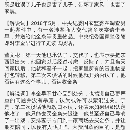
既是耽误了儿子也是害了儿子，带坏了家风，也害了
家属。
【解说词】2018年5月，中央纪委国家监委在调查另
一起案件中，有一名涉案商人交代曾多次宴请李金
早，并送给他金条等贵重物品。中央纪委国家监委随
即对李金早进行了走读式谈话。
董文彬：第一天他也承认了，交代了，也表示要把东
西退出来，他回家以后经过考虑，反悔了，并且当天
回家以后，他就和妻子一起，把家里所有的贵重物品
打包转移。第二次来谈话的时候他就开始否认了，他
否认有这么个事儿，否认收金条。
【解说词】李金早不甘心受到处分，也揣测自己更严
重的问题并没有暴露，认为或许可以蒙混过关。于
是，第二次谈话他就改口不认，还表示如果组织认定
他收了，他只能去买金条来退缴。他甚至还自己导演
了一出戏，安排妻子专门到一家商场去买金条，并让
朋友陪同，以便有人“见证”。大费周章的目的，是想