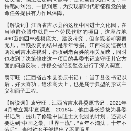
持靶向纠治、一抓到底，为实现新时代新征程党的使
命任务提供有力作风保障。
【解说词】江西省吉水县的这座中国进士文化园，在
当地群众眼中就是一个劳民伤财的项目，这座占地
460亩的园林规模庞大、建设考究，但参观者却寥寥
无几，巨额投资的结果是常年亏损。江西省委巡视组
两次到吉水巡视时，都收到老百姓的相关反映，同时
也收到了决策修建这一项目的县委书记袁守旺其它方
面的问题反映，并移交省纪委监委进行了深入调查。
袁守旺（江西省吉水县委原书记）：当了县委书记以
后，好大喜功，追求高大上，也是属于典型的形式主
义和面子工程。
【解说词】袁守旺，江西省吉水县委原书记，2021年
4月被立案审查调查。2016年，他由县长提拔为县委
书记后，提出了修建中国进士文化园的计划，还要求
要达到“中国之最、世界一流”，“百年不淘汰，十年不
落后”，当时许多干部提出了不同意见。