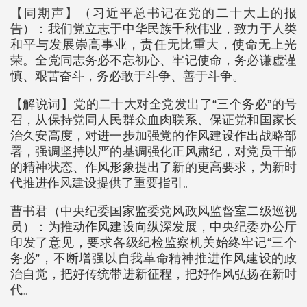
【同期声】（习近平总书记在党的二十大上的报
告）：我们党立志于中华民族千秋伟业，致力于人类
和平与发展崇高事业，责任无比重大，使命无上光
荣。全党同志务必不忘初心、牢记使命，务必谦虚谨
慎、艰苦奋斗，务必敢于斗争、善于斗争。
【解说词】党的二十大对全党发出了“三个务必”的号
召，从保持党同人民群众血肉联系、保证党和国家长
治久安高度，对进一步加强党的作风建设作出战略部
署，强调坚持以严的基调强化正风肃纪，对党员干部
的精神状态、作风形象提出了新的更高要求，为新时
代推进作风建设提供了重要指引。
曹书君（中央纪委国家监委党风政风监督室二级巡视
员）：为推动作风建设向纵深发展，中央纪委办公厅
印发了意见，要求各级纪检监察机关始终牢记“三个
务必”，不断增强以自我革命精神推进作风建设的政
治自觉，把好传统带进新征程，把好作风弘扬在新时
代。