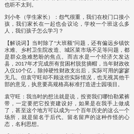
也听不太到。
刘小冬（学生家长）：怨气很重，我们在校门口接小
孩，我们家长在一起也会议论，学校一个班这么多
人，我们孩子怎么学习？
【解说词】当时除了“大班额”问题，还有偏远乡镇饮
水难、乡村卫生院改造、城区菜市场不足等问题，都
是群众急难愁盼的焦点。而吉水是一个经济欠发达
县，2017年才完成所有贫困村脱贫摘帽，当年财政收
入仅10个亿，除掉硬性财政支出后，实际可用的寥寥
无几。但袁守旺却不顾这些实际情况，也无视其他干
部的意见，执意要高规格高标准打造进士园项目。
袁守旺：我当时的想法就是说，投资我们哪怕勒紧裤
带，一定要把它投资建设好，如果是在我手上做成
了，甚至这个地方可以成为一个百年历史的这么一个
场所，就是留名于后代。留名留声的这种作怪的心
态，名利思想。