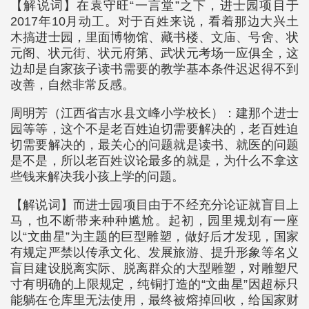
【解说词】在袁守旺“一言堂”之下，进士园项目于
2017年10月动工。对于百姓来说，看着那边大兴土
木搞进士园，里面博物馆、藏书楼、文庙、号舍、状
元阁、状元街、状元府第、武状元考场一应俱全，这
边却是自家孩子读书需要的教学基本条件迟迟得不到
改善，自然非常反感。
周明芳（江西省吉水县文峰小学校长）：建那个进士
园等等，这个不是老百姓迫切需要解决的，老百姓迫
切需要解决的，最关心的问题就是读书、就医的问题
是不是，所以老百姓议论最多的就是，为什么不拿这
些钱来解决我小孩上学的问题。
【解说词】而进士园项目由于不经充分论证就盲目上
马，也不断带来种种尴尬。起初，园里规划有一座
以“文曲星”为主题的巨型雕塑，做好后才发现，国家
有规定严禁以传承文化、发展旅游、提升形象等名义
盲目建设脱离实际、脱离群众的大型雕塑，对雕塑尺
寸有明确的上限规定，纯铜打造的“文曲星”因超标只
能躺在仓库里无法使用，最终被熔掉回收，给国家财