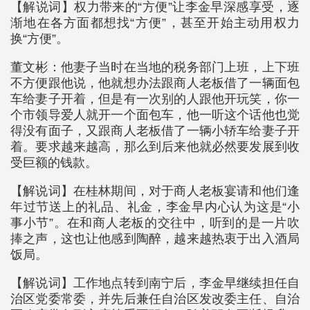
【解说词】权力带来的“方便”让李金早深感享受，逐
渐地在各方面都想找“方便”，甚至开始主动用权力
换“方便”。
董文彬：他妻子当时在当地的税务部门上班，上下班
不方便跟他说，他就想办法跟商人老板借了一辆面包
车给妻子开着，但是有一次别的人跟他开玩笑，你一
个市领导爱人就开一个面包车，他一听这个话他也觉
得没有面子，又跟商人老板借了一辆小轿车给妻子开
着。要求越来越高，那么到后来他就必然要发展到收
受巨额的钱款。
【解说词】在桂林期间，对于商人老板宴请和他们逢
年过节送上的礼品、礼金，李金早内心认为这是“小
事小节”。在和商人老板的交往中，听到的是一片吹
捧之声，这也让他感到陶醉，越来越热衷于出入酒局
饭局。
【解说词】工作地点转到南宁后，李金早继续担任自
治区党委常委，并先后兼任自治区发改委主任、自治