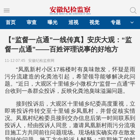
首页
审查
曝光
巡视
视觉
专题
【“监督一点通”一线传真】安庆大观：“监
督一点通”——百姓评理说事的好地方
11-12 07:45
安徽纪检监察网
“凤凰新村小区17栋楼时有臭味散发，怀疑是雨
污分流建造的化粪池引起，希望领导能够解决此问
题。”近日，大观区十里铺乡小微权力“监督一点通”平
台收到一条群众投诉，反映化粪池臭味溢漏问题。
接到投诉后，大观区十里铺乡纪委高度重视，立
即将投诉件转交至十里铺乡凤凰村，并督促核实情
况。凤凰村纪检委员接到交办信息后第一时间联系到
投诉人，经由投诉人同意，邀请凤凰新村雨污分流项
目施工方共同前往问题现场。现场核实确实存在散发
异味的问题，施工方向投诉人解释：“前期施工的时