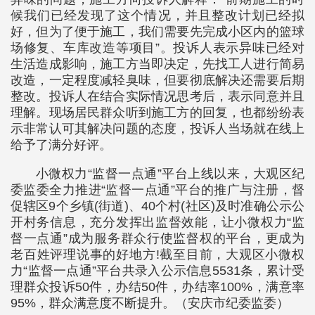
候我们已经发现了这个情况，并且整改计划已经拟
好，但为了便于施工，我们需要先完成小区内的篮球
场修复、车库改造等项目”。投诉人表示异味已经对
生活造成影响，施工方当即决定，先找工人进行简易
改造，一定程度减轻臭味，但要彻底解决还需要后期
整改。投诉人在结合实际情况思考后，表示同意并且
理解。现场居民群众听到施工方的回复，也都纷纷表
示非常认可其解决问题的态度，投诉人当场就在线上
给予了满分好评。
小微权力“监督一点通”平台上线以来，大观区纪
委监委全力推进“监督一点通”平台的推广与注册，督
促辖区9个乡镇(街道)、40个村(社区)及时准确公示公
开村务信息，充分发挥出监督效能，让小微权力“监
督一点通”成为服务群众行使监督权的平台，更成为
老百姓评理说事的好地方!截至目前，大观区小微权
力“监督一点通”平台共录入公示信息5531条，累计受
理群众投诉50件，办结50件，办结率100%，满意率
95%，群众满意度不断提升。（安庆市纪委监委）