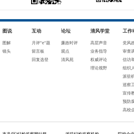
图说
互动
论坛
清风学堂
工作
图解
月评"e"题
廉政时评
高层声音
党风
镜头
留言板
观点
业务指导
审查
回复选登
清风苑
权威评论
信访
理论视野
组织
派驻
巡察
宣传
预防
高校
市县(区)纪检监察网站群
派驻纪检监察机构
院校企