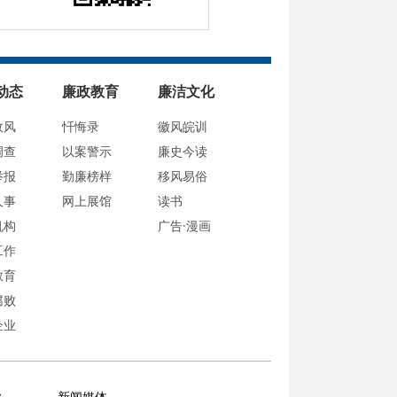
动态
廉政教育
廉洁文化
政风
忏悔录
徽风皖训
调查
以案警示
廉史今读
举报
勤廉榜样
移风易俗
人事
网上展馆
读书
机构
广告·漫画
工作
教育
腐败
企业
业
新闻媒体