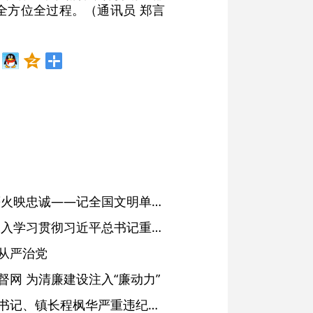
全方位全过程。（通讯员 郑言
红土濉溪扬清风 文明薪火映忠诚——记全国文明单位、安徽省濉溪县纪委监委
省委常委会会议强调 深入学习贯彻习近平总书记重要讲话精神 以高质量党建引领高质量发展 梁言顺主持并讲话
从严治党
网 为清廉建设注入“廉动力”
绩溪县长安镇原党委副书记、镇长程枫华严重违纪违法被开除党籍和公职