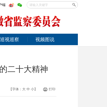
户端
巡视巡察
视频图说
的二十大精神
【字体：
大
中
小
】
打印