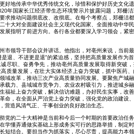
更好地传承中华优秀传统文化，珍惜和保护好历史文化
020年国家长江经济带生态环境警示片披露问题，郑栅
要求推动问题彻底改、改彻底。在每个考察点，郑栅洁
二十大对全面建设社会主义现代化国家、全面推动中华
发展指明了前进方向。各行各业都要深入学习领会，紧
州市领导干部会议并讲话。他指出，对亳州来说，当前
进是退、不进更是退”的紧迫感，坚持把高质量发展作为
忠诚尽职、奋勇争先，推动亳州高质量发展取得新突破，
业高质量发展，在壮大实体经济上奋力突破，抓中医药、
领域改革，推动三次产业高质量协同发展。要聚焦产城
承载力、县域城市竞争力、农业农村吸引力，推进城乡
生福祉上奋力突破，解决信访难题，办好民生实事，改
革命，在全面从严治党上奋力突破，强化党的政治建设
，营造风清气正、干事创业的良好政治生态。
彻党的二十大精神是当前和今后一个时期的首要政治任
在学懂弄通做实基础上形成务实可行的思路举措，制定
长短结合。要担当作为抓落实，尽心尽责，提高能力本