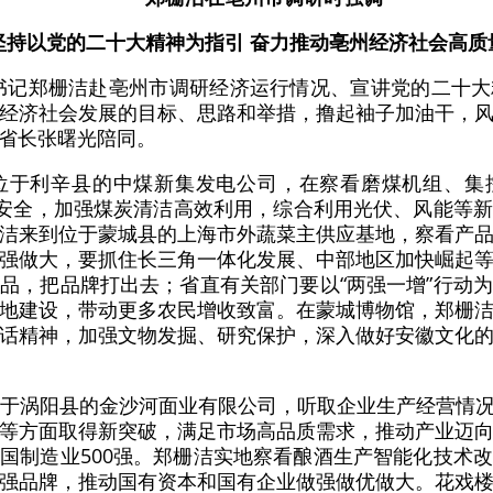
坚持以党的二十大精神为指引 奋力推动亳州经济社会高质
省委书记郑栅洁赴亳州市调研经济运行情况、宣讲党的二十
经济社会发展的目标、思路和举措，撸起袖子加油干，
省长张曙光陪同。
到位于利辛县的中煤新集发电公司，在察看磨煤机组、集
和安全，加强煤炭清洁高效利用，综合利用光伏、风能等
洁来到位于蒙城县的上海市外蔬菜主供应基地，察看产
强做大，要抓住长三角一体化发展、中部地区加快崛起
品，把品牌打出去；省直有关部门要以“两强一增”行动
地建设，带动更多农民增收致富。在蒙城博物馆，郑栅
话精神，加强文物发掘、研究保护，深入做好安徽文化
位于涡阳县的金沙河面业有限公司，听取企业生产经营情
等方面取得新突破，满足市场高品质需求，推动产业迈
国制造业500强。郑栅洁实地察看酿酒生产智能化技术
强品牌，推动国有资本和国有企业做强做优做大。花戏