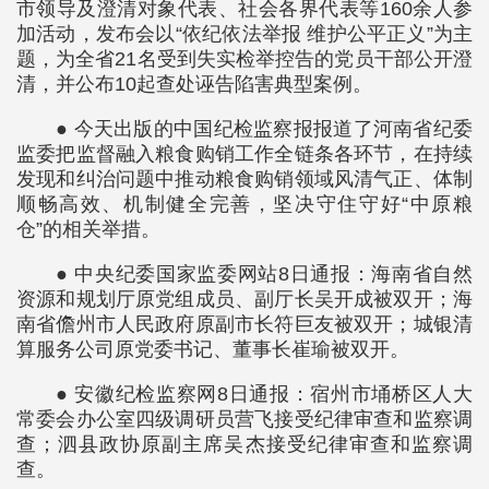
市领导及澄清对象代表、社会各界代表等160余人参
加活动，发布会以“依纪依法举报 维护公平正义”为主
题，为全省21名受到失实检举控告的党员干部公开澄
清，并公布10起查处诬告陷害典型案例。
● 今天出版的中国纪检监察报报道了河南省纪委
监委把监督融入粮食购销工作全链条各环节，在持续
发现和纠治问题中推动粮食购销领域风清气正、体制
顺畅高效、机制健全完善，坚决守住守好“中原粮
仓”的相关举措。
● 中央纪委国家监委网站8日通报：海南省自然
资源和规划厅原党组成员、副厅长吴开成被双开；海
南省儋州市人民政府原副市长符巨友被双开；城银清
算服务公司原党委书记、董事长崔瑜被双开。
● 安徽纪检监察网8日通报：宿州市埇桥区人大
常委会办公室四级调研员营飞接受纪律审查和监察调
查；泗县政协原副主席吴杰接受纪律审查和监察调
查。