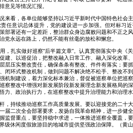
排意见等情况汇报。
况来看，各单位能够坚持以习近平新时代中国特色社会
党责任意识总体提升，党的建设进一步加强。但对标习近
策部署还有一定差距，整治群众身边腐败问题和不正之
治党永远在路上，仍然不能有丝毫的放松和懈怠。
用，扎实做好巡察“后半篇文章”。认真贯彻落实中央《
促建、以巡促治，把整改融入日常工作、融入深化改革
层层压实整改责任，确保条条有整改、件件有落实；要
、闭环式整改机制，做到问题不解决绝不松手、整改不
强机制建设，着力深化标本兼治，督促被巡察单位把巡
巡察整改中增强对新发展阶段新发展理念新发展格局的
悟力、政治执行力，在巡察整改中提升治理能力和治理水
杆，持续推动巡察工作高质量发展。要以迎接党的二十
一届二次全会部署要求，发扬自我革命精神，进一步健
握监督重点，要坚持稳中求进，一体推进巡察全覆盖，
界级休闲度假旅游目的地城市提供坚强政治保障。（黄山