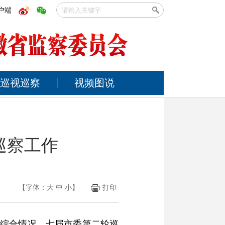
户端
巡视巡察
视频图说
巡察工作
【字体：
大
中
小
】
打印
察综合情况、七届市委第二轮巡