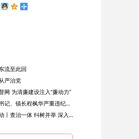
东流至此回
从严治党
网 为清廉建设注入“廉动力”
绩溪县长安镇原党委副书记、镇长程枫华严重违纪违法被开除党籍和公职
落实五次全会精神见行动丨查治一体 纠树并举 深入推进风腐同查同治