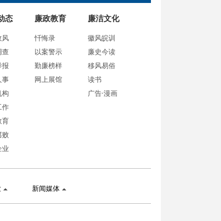
动态
廉政教育
廉洁文化
政风
忏悔录
徽风皖训
调查
以案警示
廉史今读
举报
勤廉榜样
移风易俗
人事
网上展馆
读书
机构
广告·漫画
工作
教育
腐败
企业
业
新闻媒体