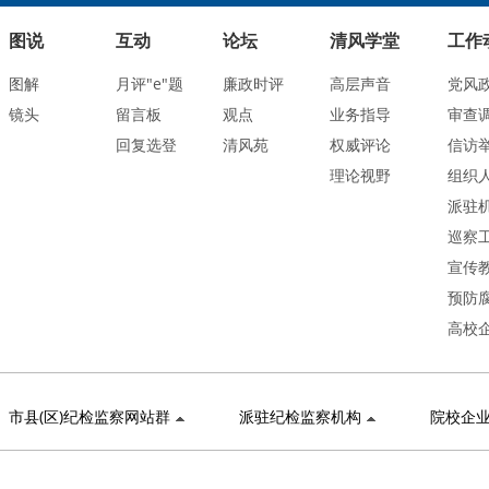
图说
互动
论坛
清风学堂
工作
图解
月评"e"题
廉政时评
高层声音
党风
镜头
留言板
观点
业务指导
审查
回复选登
清风苑
权威评论
信访
理论视野
组织
派驻
巡察
宣传
预防
高校
市县(区)纪检监察网站群
派驻纪检监察机构
院校企