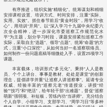
有序推进，组织实施“精细化”。统筹谋划和精细
安排课程设置、培训方式、时间安排，注重“实际、
实用、实效”。抓住春节前后“黄金时段”，用学习“收
心”，用培训“开局”。以“深入学习十九届中央纪委六
次全会精神，进一步深化市委巡察工作规范化水
平”为主题，划分学习时段，课题安排紧扣巡察工作
实际，采取自主“选题”、领导“点题”、统筹“命题”的方
式，注重“小口深挖”，从如何当好一名巡察联络员、
如何制作一份问题底稿等细微处入手，设置25项学习
课题。
丰富载体，培训形式“多元化”。秉持“人人是教
员、个个上讲台、事事是教材、处处是课堂”的创新
理念，提倡讲学并重“让巡察人讲巡察事”。延请专业
权威、经验丰富的“巡察元老”传道授业，讲授“经
验”“技巧”和“绝活”，给年轻干部“出难题”，督促“巡察
萌新”强弱项、补短板，苦练内功“当讲师”。充分结合
个人自学、小组学习、支部学习、“周学习日”等多种