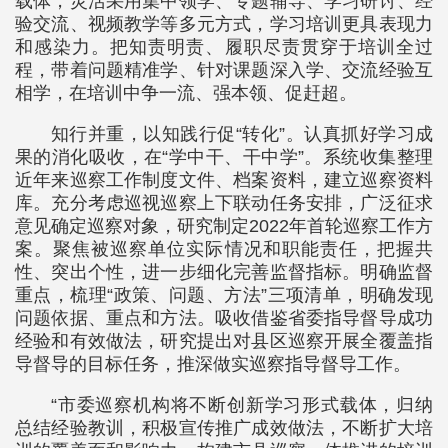
载体，灵活采用集中领学、专题辅导、学习研讨、经
验交流、视频教学等多元方式，学习培训更具表现力
和感染力。把知责明责、履职尽责贯穿于培训全过
程，带着问题精准学、针对课题深入学、交流经验互
相学，在培训中争一流、强本领、促赶超。
知行并重，以知践行促“转化”。认真抓好学习成
果的消化吸收，在“学中干、干中学”。系统收集整理
近年来巡察工作制度文件、档案资料，建立巡察资料
库。充分考虑巡视巡察上下联动任务安排，广泛征求
意见确定巡察对象，研究制定2022年首轮巡察工作方
案。聚焦被巡察单位实际情况和职能责任，把握共
性、突出个性，进一步细化完善监督指标。明确监督
重点，梳理“政策、问题、方法”三项清单，明确发现
问题依据、重点和方法。吸收借鉴省委指导督导成功
经验和有效做法，研究提出对县区巡察开展全覆盖指
导督导的目标任务，推深做实巡察指导督导工作。
“市委巡察机构将不断创新学习形式载体，归纳
总结经验教训，积极宣传推广成效做法，不断扩大培