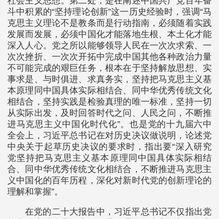
社会主义思想。第二处，是在阐述中国共产党百年奋
斗中积累的“坚持理论创新”这一历史经验时，强调“马
克思主义理论不是教条而是行动指南，必须随着实践
发展而发展，必须中国化才能落地生根、本土化才能
深入人心。党之所以能够领导人民在一次次求索、一
次次挫折、一次次开拓中完成中国其他各种政治力量
不可能完成的艰巨任务，根本在于坚持解放思想、实
事求是、与时俱进、求真务实，坚持把马克思主义基
本原理同中国具体实际相结合、同中华优秀传统文化
相结合，坚持实践是检验真理的唯一标准，坚持一切
从实际出发，及时回答时代之问、人民之问，不断推
进马克思主义中国化时代化”。也是党的十九届六中
全会上，习近平总书记在对历史决议做说明，论述党
中央关于起草历史决议的要求时，指出要“深入研究
党坚持把马克思主义基本原理同中国具体实际相结
合、同中华优秀传统文化相结合，不断推进马克思主
义中国化的百年历程，深化对新时代党的创新理论的
理解和掌握”。
在党的二十大报告中，习近平总书记不仅指出党