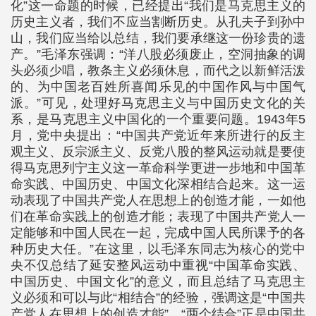
化”这一命题的时候，已经提出“我们是马克思主义的
历史主义者，我们不应当割断历史。从孔夫子到孙中
山，我们应当给以总结，我们要承继这一份珍贵的遗
产。”毛泽东强调：“洋八股必须废止，空洞抽象的调
头必须少唱，教条主义必须休息，而代之以新鲜活泼
的、为中国老百姓所喜闻乐见的中国作风与中国气
派。”可见，处理好马克思主义与中国历史文化的关
系，是马克思主义中国化的一个重要问题。1943年5
月，党中央提出：“中国共产党近年来所进行的反主
观主义、反宗派主义、反党八股的整风运动就是要使
得马克思列宁主义这一革命科学更进一步地和中国革
命实践、中国历史、中国文化深相结合起来。这一运
动表现了中国共产党人在思想上的创造才能，一如他
们在革命实践上的创造才能；表现了中国共产党人一
定能够和中国人民在一起，完成中国人民所课予的各
种历史大任。”在这里，以毛泽东同志为核心的党中
央不仅总结了延安整风运动中重视“中国革命实践、
中国历史、中国文化”的意义，而且总结了马克思主
义必须和可以与此“相结合”的经验，强调这是“中国共
产党人在思想上的创造才能”。“两个结合”正是中国共