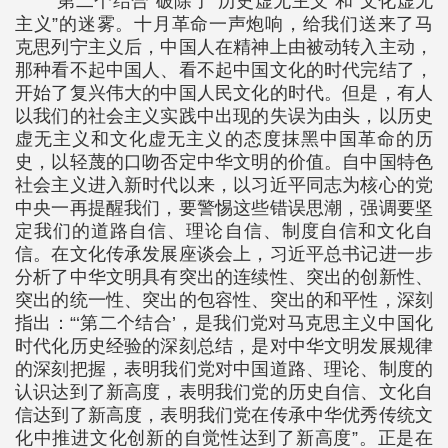
“第二个结合”破除了“历史虚无主义”和“文化虚无
主义”的迷雾。十月革命一声炮响，给我们送来了马
克思列宁主义后，中国人在精神上由被动转入主动，
那种看不起中国人、看不起中国文化的时代完结了，
开始了复兴伟大的中国人民文化的时代。但是，有人
以我们的社会主义实践中出现的失误为由头，以历史
虚无主义和文化虚无主义的态度抹黑中国革命的历
史，以轻蔑的口吻否定中华文明的价值。自中国特色
社会主义进入新时代以来，以习近平同志为核心的党
中央一再提醒我们，要警惕这些错误思潮，强调要坚
定我们的道路自信、理论自信、制度自信和文化自
信。在文化传承发展座谈会上，习近平总书记进一步
分析了中华文明具有突出的连续性、突出的创新性、
突出的统一性、突出的包容性、突出的和平性，深刻
指出：“‘第二个结合’，是我们党对马克思主义中国化
时代化历史经验的深刻总结，是对中华文明发展规律
的深刻把握，表明我们党对中国道路、理论、制度的
认识达到了新高度，表明我们党的历史自信、文化自
信达到了新高度，表明我们党在传承中华优秀传统文
化中推进文化创新的自觉性达到了新高度”。正是在