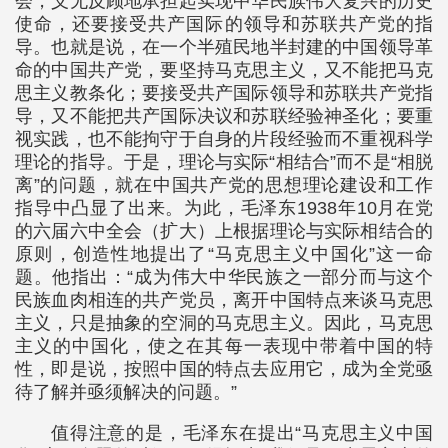
会，义无反顾地承担起实现中华民族伟大复兴的历史
使命，还要接受共产国际的领导和苏联共产党的指
导。也就是说，在一个半殖民地半封建的中国领导革
命的中国共产党，要坚持马克思主义，又不能把马克
思主义教条化；要接受共产国际领导和苏联共产党指
导，又不能把共产国际决议和苏联经验神圣化；要重
视实践，也不能拘守于自身的片段经验而不重视科学
理论的指导。于是，理论与实际“相结合”而不是“相脱
离”的问题，就在中国共产党的思想理论建设和工作
指导中凸显了出来。为此，毛泽东1938年10月在党
的六届六中全会（扩大）上根据理论与实际相结合的
原则，创造性地提出了“马克思主义中国化”这一命
题。他指出：“成为伟大中华民族之一部分而与这个
民族血肉相连的共产党员，离开中国特点来谈马克思
主义，只是抽象的空洞的马克思主义。因此，马克思
主义的中国化，使之在其每一表现中带着中国的特
性，即是说，按照中国的特点去应用它，成为全党亟
待了解并亟须解决的问题。”
值得注意的是，毛泽东在提出“马克思主义中国