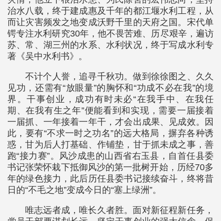
治水八载，终于建成惠及千年的都江堰水利工程，从
而让灾害频发之地变成沃野千里的天府之国。宋代单
锷专注水利研究30年，他不畏苦难、历尽艰辛，遍访
苏、常、湖三州的水系、水利状况，终于写成水利专
著《吴中水利书》。
不计个人誉，追寻千秋功。做到徐徐图之、久久
见功，还需有“放眼量”的胸怀和“功成不必在我”的境
界。干事创业，成功有时未必“在我手中、在我任
期、在我有生之年”便能看到和实现，需要一届接着
一届抓、一年接着一年干，才会出成果、见成效。因
此，要有“不求一时之功名”的远大格局，摒弃各种诱
惑，甘为后人打基础、作铺垫，甘于抓未成之事，善
跑“接力赛”。风沙成患的山西省右玉县，自首任县委
书记张荣怀栽下抵御风沙的第一批树开始，历经70多
年的绿色接力，此后历任县委书记接续奋斗，终将昔
日的“不毛之地”变成今日的“塞上绿洲”。
唯志远者成，唯长久者胜。面对新征程新任务，