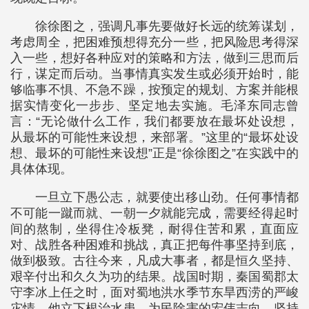
徐徐图之，强调凡事先要做好长远的统筹谋划，
考虑周全，把困难预想得充分一些，把风险思考得深
入一些，想好各种应对的策略和方法，做到三思而后
行，谋定而后动。当事情真实发生或必须开始时，能
够临事不惧、不急不躁，按预定的规划、方案并能根
据实情变化一步步、坚定地去实施。毛泽东同志曾
言：“无论做什么工作，我们都要放在最坏处设想，
从最坏的可能性来设想，来部署。”这里的“最坏处设
想、最坏的可能性来设想”正是“徐徐图之”在实践中的
具体体现。
一旦立下愚公志，就要使出移山劲。任何事情都
不可能一蹴而就、一朝一夕就能完成，需要经得起时
间的熬制，坐得住冷板凳，耐得住苦和累，直面应
对、战胜各种困难和挑战，真正把每件事坚持到底，
做到极致。古往今来，凡成大事者，都是恒久坚持、
艰辛付出和久久为功的结果。战国时期，秦国蜀郡太
守李冰上任之时，面对蜀地洪水季节东旱西涝的严峻
灾情，他立下根治水患、为民除害的宏伟志向，坚持