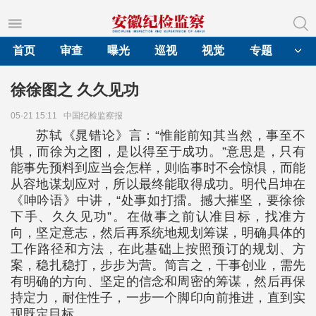
首页
审查
曝光
巡视
视觉
专题
徐徐图之 久久见功
05-21 15:11
中国纪检监察报
苏轼《晁错论》言：“惟能前知其当然，事至不
惧，而徐为之图，是以得至于成功。”意思是，只有
能事先预料到应当会怎样，则临事时不会惊惧，而能
从容地谋划应对，所以最终能取得成功。明代吕坤在
《呻吟语》中讲，“处事如打擂。撼大摧坚，要徐徐
下手、久久见功”。在做事之前认准目标，找准方
向，坚定意志，然后再系统地规划筹谋，明确具体的
工作路径和方法，在此基础上按照预订的规划、方
案，稳扎稳打，步步为营。简言之，干事创业，需先
有明确的方向、坚定的信念和周密的筹谋，然后再保
持定力，耐住性子，一步一个脚印向前推进，直到实
现既定目标。