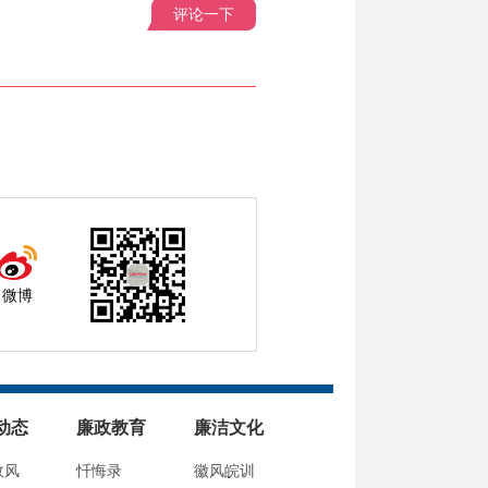
评论一下
微博
动态
廉政教育
廉洁文化
政风
忏悔录
徽风皖训