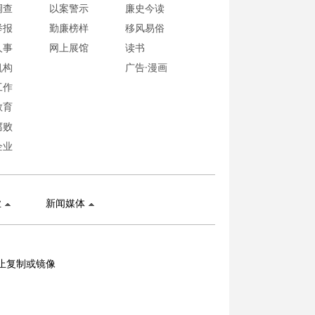
调查
以案警示
廉史今读
举报
勤廉榜样
移风易俗
人事
网上展馆
读书
机构
广告·漫画
工作
教育
腐败
企业
业
新闻媒体
止复制或镜像