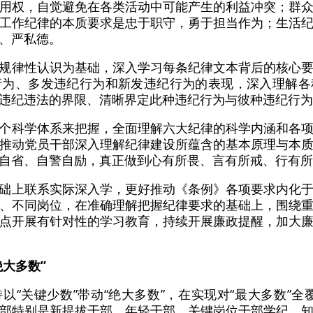
用权，自觉避免在各类活动中可能产生的利益冲突；群
工作纪律的本质要求是忠于职守，勇于担当作为；生活
、严私德。
规律性认识为基础，深入学习每条纪律文本背后的核心
行为、多发违纪行为和新发违纪行为的表现，深入理解各
违纪违法的界限、清晰界定此种违纪行为与彼种违纪行为
个科学体系来把握，全面理解六大纪律的科学内涵和各
推动党员干部深入理解纪律建设所蕴含的基本原理与本
自省、自警自励，真正做到心有所畏、言有所戒、行有所
础上联系实际深入学，更好推动《条例》各项要求内化
、不同岗位，在准确理解把握纪律要求的基础上，围绕
点开展有针对性的学习教育，持续开展廉政提醒，加大
绝大多数”
以“关键少数”带动“绝大多数”，在实现对“最大多数”全
员干部特别是新提拔干部、年轻干部、关键岗位干部学纪、