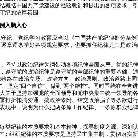
结概括中国共产党建设的经验教训和提出的各项要求，
守纪的浓厚氛围。
例入脑入心
能守纪。党纪学习教育应当以《中国共产党纪律处分条例
、逐章逐条学好各项规定要求，也要抓住纪律尤其是政治
，坚持以政治纪律为纲带动各项纪律全面从严。党的纪
，遵守党的政治纪律是遵守党的全部纪律的重要基础。
党始终在政治立场、政治方向、政治原则、政治道路上同
识”、坚定“四个自信”、做到“两个维护”。同时围绕在全
大关于坚持加强党的全面领导和党中央集中统一领导的
署打折扣搞变通、搞政治攀附、结交政治骗子等条款进
表现中，说明为什么把两条原工作纪律、一条原群众纪
每类纪律的本质要求和基本精神，探寻制度之源。深刻
护”；组织纪律的本质要求是坚持民主集中制，贯彻落实