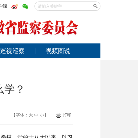
户端
巡视巡察
视频图说
么学？
【字体：
大
中
小
】
打印
要举措。党的十八大以来，以习