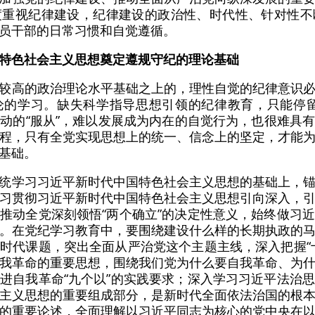
度重视纪律建设，纪律建设的政治性、时代性、针对性不
员干部的日常习惯和自觉遵循。
特色社会主义思想奠定遵规守纪的理论基础
较高的政治理论水平基础之上的，理性自觉的纪律意识
论的学习。缺失科学指导思想引领的纪律教育，只能停留
种被动的“服从”，难以发展成为内在的自觉行为，也很难具
程，只有全党实现思想上的统一、信念上的坚定，才能
基础。
统学习习近平新时代中国特色社会主义思想的基础上，
习贯彻习近平新时代中国特色社会主义思想引向深入，
推动全党深刻领悟“两个确立”的决定性意义，始终做习
。在党纪学习教育中，要围绕建设什么样的长期执政的
时代课题，突出全面从严治党这个主题主线，深入把握“
我革命的重要思想，围绕我们党为什么要自我革命、为
进自我革命“九个以”的实践要求；深入学习习近平法治
主义思想的重要组成部分，是新时代全面依法治国的根
的重要论述，全面理解以习近平同志为核心的党中央在