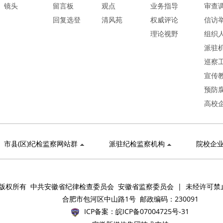
镜头
留言板
观点
业务指导
审查
回复选登
清风苑
权威评论
信访
理论视野
组织
派驻
巡察
宣传
预防
高校
市县(区)纪检监察网站群
派驻纪检监察机构
院校企
版权所有 中共安徽省纪律检查委员会 安徽省监察委员会 | 未经许可禁
合肥市包河区中山路1号 邮政编码：230091
ICP备案：
皖ICP备07004725号-31