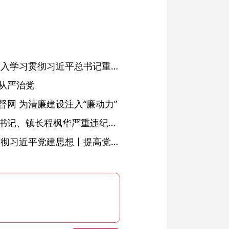
省委常委会会议强调 深入学习贯彻习近平总书记重要讲话精神 以高质量党建引领高质量发展 梁言顺主持并讲话
从严治党
网 为清廉建设注入“廉动力”
绩溪县长安镇原党委副书记、镇长程枫华严重违纪违法被开除党籍和公职
学习进行时·深入学习贯彻习近平党建思想丨提高党的战斗力的法宝