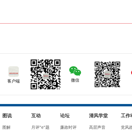
微信
客户端
图说
互动
论坛
清风学堂
工作
图解
月评"e"题
廉政时评
高层声音
党风