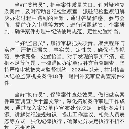
当好“质检员”，把牢案件质量关口。针对疑难复
杂案件，及时帮助各纪检监察室、派驻纪检监察组解
决办案过程中遇到的困难，通过答疑解惑、参与会
商、提前介入审理等方式，进行问题解答、个案研
判，确保案件办理中纪法使用规范、定性处置恰当。
当好“监督员”，履行审核把关职责。聚焦程序与
实体，严把证据关、事实关、定性关，确保程序规
范、手续完备、处置恰当。对于发现的事实不清、证
据不足等问题，一律退回办案单位补充审查调查，坚
持严格审核把关与监督制约。2024年以来，共审核全
区纪检监察机关案件18件，退回补充审查调查案件2
件。
当好“执行员”，保障案件查处效果。做细做实案
件审查调查“后半篇文章”，深化拓展案件审理工作成
果，通过深入案发单位宣布处分决定、剖析案发根
源、讲解党纪法规知识、提出工作建议、相关人员表
态等方式，强化纪律执行，确保处分决定执行不折不
扣、不走过场。