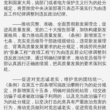
党和国家大局，搞部门或者地方保护主义行为的处分
规定，将贯彻党中央决策部署只表态不落实行为由违
反工作纪律调整到违反政治纪律。
——推动完整、准确、全面贯彻新发展理念，促
进高质量发展。党的二十大报告部署，加快构建新发
展格局，着力推动高质量发展。《条例》新增第五十
七条，充实党员领导干部政绩观错位，违背新发展理
念、背离高质量发展要求的处分规定，将搞劳民伤财
的“形象工程”“政绩工程”行为由违反群众纪律调整到
违反政治纪律。通过明确纪律要求，推动党员领导干
部认真践行正确政绩观，把高质量发展的要求落到实
处。
——促进对党忠诚老实，维护党的团结统一。
《条例》在第五十四条增写搞政治攀附行为的处分规
定，并新增第五十五条，明确对搞投机钻营，结交政
治骗子或者被政治骗子利用的，以及充当政治骗子行
为的处分规定，以坚决打击此类具有严重政治危害的
行为，推动党员做到对党忠诚老实，促进营造良好政