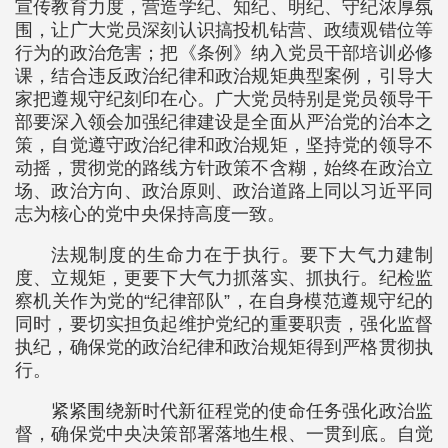
宣传教育力度，营造学纪、知纪、明纪、守纪浓厚氛
围，让广大党员深刻认识搞投机钻营、政绩观错位等
行为的政治危害；把《条例》纳入党员干部培训必修
课，结合违反政治纪律和政治规矩典型案例，引导大
家把遵规守纪刻印在心。广大党员特别是党员领导干
部要深入领会加强纪律建设是全面从严治党的治本之
策，自觉遵守政治纪律和政治规矩，坚持党的领导不
动摇，贯彻党的路线方针政策不含糊，始终在政治立
场、政治方向、政治原则、政治道路上同以习近平同
志为核心的党中央保持高度一致。
法规制度的生命力在于执行。要下大气力建制
度、立规矩，更要下大气力抓落实、抓执行。纪检监
察机关作为党的“纪律部队”，在自身模范遵规守纪的
同时，要切实担负起维护党纪的重要职责，强化监督
执纪，确保党的政治纪律和政治规矩得到严格贯彻执
行。
紧紧围绕新时代新征程党的使命任务强化政治监
督，确保党中央决策部署落地生根、一贯到底。自觉