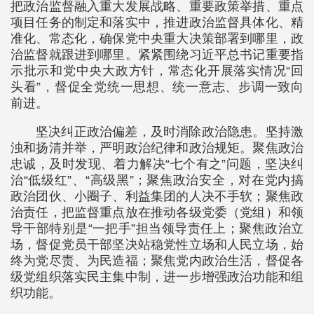
把政治监督融入重大发展战略、重要政策举措、重点
项目任务的制定和落实中，推进政治监督具体化、精
准化、常态化，确保党中央重大决策部署到哪里，政
治监督就跟进到哪里。紧紧围绕习近平总书记重要指
示批示和党中央大政方针，常态化开展落实情况“回
头看”，督促全党统一思想、统一意志、步调一致向
前进。
坚决纠正政治偏差，及时消除政治隐患。坚持激
浊和扬清并举，严明政治纪律和政治规矩。聚焦政治
忠诚，及时发现、着力解决“七个有之”问题，坚决纠
治“低级红”、“高级黑”；聚焦政治安全，对在党内搞
政治团伙、小圈子、利益集团的人决不手软；聚焦政
治责任，把监督重点放在推动各级党委（党组）和领
导干部特别是“一把手”担当领导责任上；聚焦政治立
场，督促党员干部坚决站稳党性立场和人民立场，始
终为党尽责、为民造福；聚焦党内政治生活，督促各
级党组织落实民主集中制，进一步增强政治功能和组
织功能。