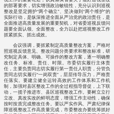
的部署要求，切实增强政治敏锐性，充分认识到巡视
整改是坚定拥护“两个确立”、坚决做到“两个维护”的
实际行动，是纵深推进全面从严治党的政治责任，是
全面推进高质量发展的重要契机，对省委巡视反馈问
题要全面认领、全面整改，全力以赴把巡视整改工作
抓紧抓实、抓出成效。
会议强调，要抓紧制定高质量整改方案，严格对
照巡视反馈意见、整改问题分类要求和整改标准，研
究制定具体、明确、可操作的整改方案，逐一明确整
改任务、标准、责任、时限。市委切实履行主体责
任，主要负责同志切实履行第一责任人职责，分管负
责同志切实履行“一岗双责”，层层传导压力，严格责
任落实。要建立健全运转高效的工作体系和工作机
制，加强对县区整改工作的全过程指导督促，上下联
动，一揽子推进市、县区巡视整改工作。要树立立行
立改、真改实改的鲜明态度，增强工作主动性，确保
按时按质完成整改任务。要以严实作风、严肃纪律保
障巡视整改工作高质量完成，市委整改办要统筹抓好