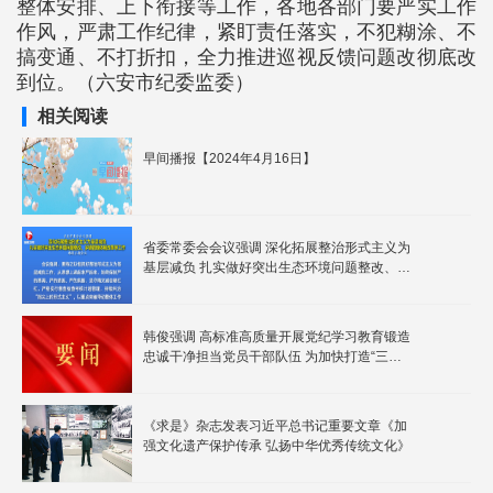
整体安排、上下衔接等工作，各地各部门要严实工作
作风，严肃工作纪律，紧盯责任落实，不犯糊涂、不
搞变通、不打折扣，全力推进巡视反馈问题改彻底改
到位。（六安市纪委监委）
相关阅读
早间播报【2024年4月16日】
省委常委会会议强调 深化拓展整治形式主义为
基层减负 扎实做好突出生态环境问题整改、乡
镇管理体制改革等工作
韩俊强调 高标准高质量开展党纪学习教育锻造
忠诚干净担当党员干部队伍 为加快打造“三地
一区”全力建设“七个强省”提供坚强保障
《求是》杂志发表习近平总书记重要文章《加
强文化遗产保护传承 弘扬中华优秀传统文化》